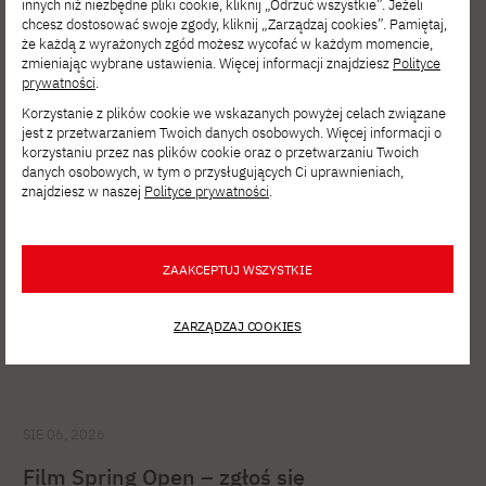
innych niż niezbędne pliki cookie, kliknij „Odrzuć wszystkie”. Jeżeli
chcesz dostosować swoje zgody, kliknij „Zarządzaj cookies”. Pamiętaj,
Zobacz inne
że każdą z wyrażonych zgód możesz wycofać w każdym momencie,
zmieniając wybrane ustawienia. Więcej informacji znajdziesz
Polityce
aktualności
prywatności
.
Korzystanie z plików cookie we wskazanych powyżej celach związane
jest z przetwarzaniem Twoich danych osobowych. Więcej informacji o
korzystaniu przez nas plików cookie oraz o przetwarzaniu Twoich
danych osobowych, w tym o przysługujących Ci uprawnieniach,
znajdziesz w naszej
Polityce prywatności
.
ZAAKCEPTUJ WSZYSTKIE
ZARZĄDZAJ COOKIES
SIE 06, 2026
Film Spring Open – zgłoś się