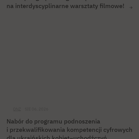
na interdyscyplinarne warsztaty filmowe!
ONZ
SIE 06, 2026
Nabór do programu podnoszenia
i przekwalifikowania kompetencji cyfrowych
dla ukraińskich kobiet–uchodźczyń