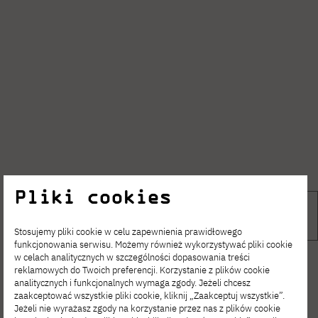
Pliki cookies
Stosujemy pliki cookie w celu zapewnienia prawidłowego
funkcjonowania serwisu. Możemy również wykorzystywać pliki cookie
w celach analitycznych w szczególności dopasowania treści
reklamowych do Twoich preferencji. Korzystanie z plików cookie
analitycznych i funkcjonalnych wymaga zgody. Jeżeli chcesz
zaakceptować wszystkie pliki cookie, kliknij „Zaakceptuj wszystkie”.
Jeżeli nie wyrażasz zgody na korzystanie przez nas z plików cookie