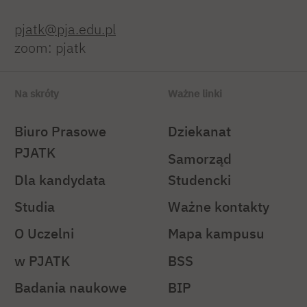
pjatk@pja.edu.pl
zoom: pjatk
Na skróty
Ważne linki
Biuro Prasowe
Dziekanat
PJATK
Samorząd
Dla kandydata
Studencki
Studia
Ważne kontakty
O Uczelni
Mapa kampusu
w PJATK
BSS
Badania naukowe
BIP