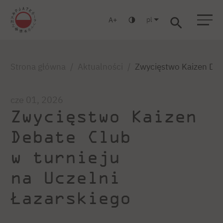
pl
A
Warszawa
Gdańsk
Liceum
Studia podyplomowe
Studia MBA
Zaloguj się
Strona główna
Aktualności
Zwycięstwo Kaizen Deba
cze 01, 2026
Zwycięstwo Kaizen
Debate Club
w turnieju
na Uczelni
Łazarskiego