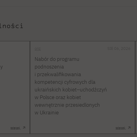
lności
onz
SIE 06, 2026
Nabór do programu
ty
podnoszenia
i przekwalifikowania
kompetencji cyfrowych dla
ukraińskich kobiet–uchodźczyń
w Polsce oraz kobiet
wewnętrznie przesiedlonych
w Ukrainie
więcej
więcej