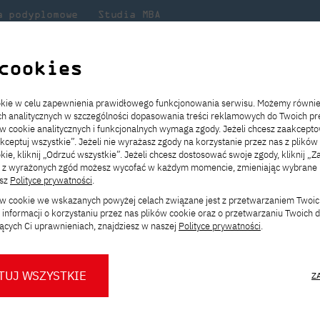
a podyplomowe
Studia MBA
Badania
Dla
Dl
lni
w PJATK
naukowe
studenta
pr
cookies
krością zawiadamiamy o odejściu naszej studentki Pani Sandry Rawicz
ookie w celu zapewnienia prawidłowego funkcjonowania serwisu. Możemy równi
ach analitycznych w szczególności dopasowania treści reklamowych do Twoich pre
ie
ch
ickiego
Transfer z innej uczelni
Studia stacjonarne I st. PL
Wymiana z Japonią
JICA
Opłaty za studia
Studia stacjonarne I st. EN
Erasmus+
Wirtualna Polska
ów cookie analitycznych i funkcjonalnych wymaga zgody. Jeżeli chcesz zaakcepto
ia.
rz
,
Redukcja czesnego
Studia stacjonarne II st. PL
Uczelnie partnerskie
Orange Polska
Stypendia
Studia stacjonarne II st. EN
Dla studentów
akceptuj wszystkie”. Jeżeli nie wyrażasz zgody na korzystanie przez nas z plików
a
ektach,
ałaniami
kie, kliknij „Odrzuć wszystkie”. Jeżeli chcesz dostosować swoje zgody, kliknij „Z
Dni otwarte PJATK
Studia niestacjonarne I st. PL
Mobilność kadry
Wirtualny spacer po uczelni
Studia niestacjonarne II st. PL
Staże w Japonii
ą z wyrażonych zgód możesz wycofać w każdym momencie, zmieniając wybrane u
Kalendarium wydarzeń
Studia niestacjonarne blended
Kontakt
Rozkład roku akademickiego
Studia niestacjonarne blended
esz
Polityce prywatności
.
ią zawiadamiamy o od
rekrutacyjnych
learning * I st. PL
learning * I st. EN
ków cookie we wskazanych powyżej celach związane jest z przetwarzaniem Twoi
Konsultacje teczek SNM
Studia niestacjonarne blended
Kontakt
informacji o korzystaniu przez nas plików cookie oraz o przetwarzaniu Twoich
ani Sandry Rawicz
* Z wykorzystaniem metod i technik
learning * II st. PL
ących Ci uprawnieniach, znajdziesz w naszej
Polityce prywatności
.
kształcenia na odległość
iu studentki
TUJ WSZYSTKIE
Z
O nas
O Biurze Prasowym
Organy
Press pack
Dla nowych studentów
Spotkania tematyczne z PJATK
Komisje
Aktualności i komunikaty
Delegaci
Baza ekspertów PJATK
udiowała