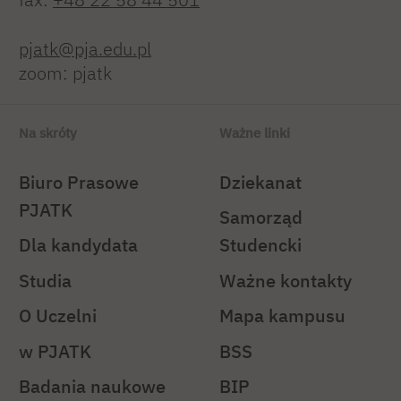
pjatk@pja.edu.pl
zoom: pjatk
Na skróty
Ważne linki
Biuro Prasowe
Dziekanat
PJATK
Samorząd
Dla kandydata
Studencki
Studia
Ważne kontakty
O Uczelni
Mapa kampusu
w PJATK
BSS
Badania naukowe
BIP