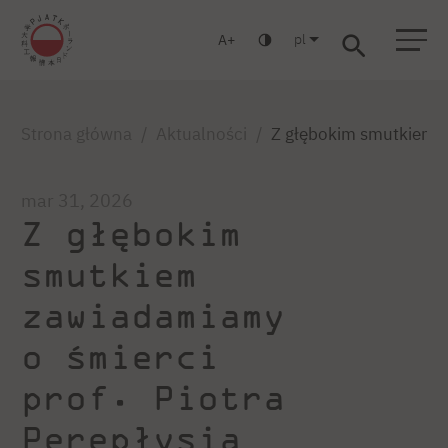
pl
A
Warszawa
Gdańsk
Liceum
Studia podyplomowe
Studia MBA
Zaloguj się
Strona główna
Aktualności
Z głębokim smutkiem za
mar 31, 2026
Z głębokim
smutkiem
zawiadamiamy
o śmierci
prof. Piotra
Perepłysia