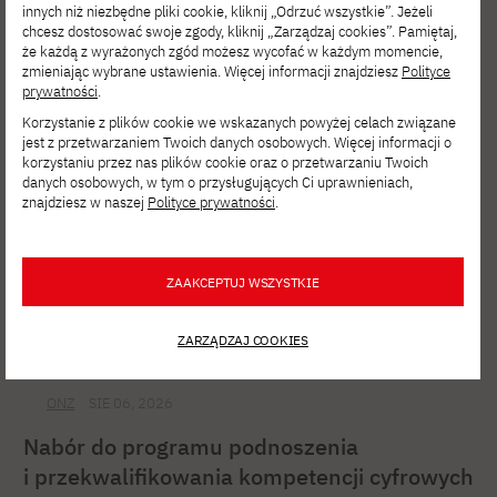
Film Spring Open – zgłoś się
innych niż niezbędne pliki cookie, kliknij „Odrzuć wszystkie”. Jeżeli
na interdyscyplinarne warsztaty filmowe!
chcesz dostosować swoje zgody, kliknij „Zarządzaj cookies”. Pamiętaj,
że każdą z wyrażonych zgód możesz wycofać w każdym momencie,
zmieniając wybrane ustawienia. Więcej informacji znajdziesz
Polityce
prywatności
.
Korzystanie z plików cookie we wskazanych powyżej celach związane
jest z przetwarzaniem Twoich danych osobowych. Więcej informacji o
korzystaniu przez nas plików cookie oraz o przetwarzaniu Twoich
danych osobowych, w tym o przysługujących Ci uprawnieniach,
znajdziesz w naszej
Polityce prywatności
.
ZAAKCEPTUJ WSZYSTKIE
ZARZĄDZAJ COOKIES
ONZ
SIE 06, 2026
Nabór do programu podnoszenia
i przekwalifikowania kompetencji cyfrowych