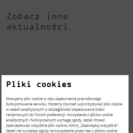
Zobacz inne
aktualności
Pliki cookies
Stosujemy pliki cookie w celu zapewnienia prawidłowego
funkcjonowania serwisu. Możemy również wykorzystywać pliki cookie
w celach analitycznych w szczególności dopasowania treści
reklamowych do Twoich preferencji. Korzystanie z plików cookie
analitycznych i funkcjonalnych wymaga zgody. Jeżeli chcesz
SIE 06, 2026
zaakceptować wszystkie pliki cookie, kliknij „Zaakceptuj wszystkie”.
Jeżeli nie wyrażasz zgody na korzystanie przez nas z plików cookie