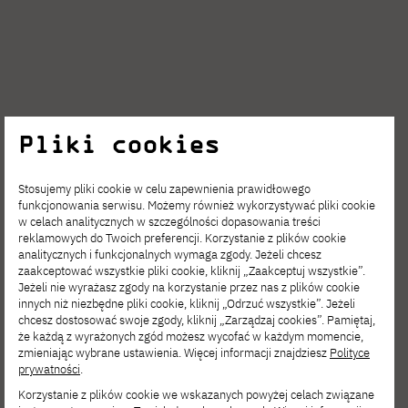
Pliki cookies
SIE 06, 2026
Film Spring Open – zgłoś się
Stosujemy pliki cookie w celu zapewnienia prawidłowego
na interdyscyplinarne warsztaty filmowe!
funkcjonowania serwisu. Możemy również wykorzystywać pliki cookie
w celach analitycznych w szczególności dopasowania treści
reklamowych do Twoich preferencji. Korzystanie z plików cookie
analitycznych i funkcjonalnych wymaga zgody. Jeżeli chcesz
zaakceptować wszystkie pliki cookie, kliknij „Zaakceptuj wszystkie”.
Jeżeli nie wyrażasz zgody na korzystanie przez nas z plików cookie
innych niż niezbędne pliki cookie, kliknij „Odrzuć wszystkie”. Jeżeli
chcesz dostosować swoje zgody, kliknij „Zarządzaj cookies”. Pamiętaj,
że każdą z wyrażonych zgód możesz wycofać w każdym momencie,
zmieniając wybrane ustawienia. Więcej informacji znajdziesz
Polityce
prywatności
.
Korzystanie z plików cookie we wskazanych powyżej celach związane