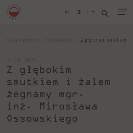
pl
A
Warszawa
Gdańsk
Liceum
Studia podyplomowe
Studia MBA
Zaloguj się
Strona główna
Aktualności
Z głębokim smutkiem i
sie 21, 2025
Z głębokim
smutkiem i żalem
żegnamy mgr.
inż. Mirosława
Ossowskiego