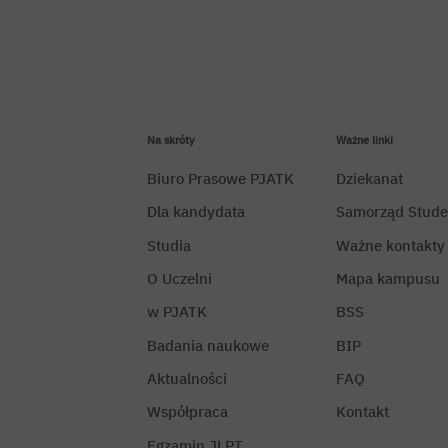
Na skróty
Ważne linki
Biuro Prasowe PJATK
Dziekanat
Dla kandydata
Samorząd Stude
Studia
Ważne kontakty
O Uczelni
Mapa kampusu
w PJATK
BSS
Badania naukowe
BIP
Aktualności
FAQ
Współpraca
Kontakt
Egzamin JLPT