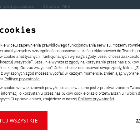
a podyplomowe
Studia MBA
Badania
Dla
Dl
lni
w PJATK
naukowe
studenta
pr
cookies
wa GENERATIVE TOUCH
ookie w celu zapewnienia prawidłowego funkcjonowania serwisu. Możemy równi
ach analitycznych w szczególności dopasowania treści reklamowych do Twoich pre
ie
ch
ickiego
Transfer z innej uczelni
Studia stacjonarne I st. PL
Wymiana z Japonią
JICA
Opłaty za studia
Studia stacjonarne I st. EN
Erasmus+
Wirtualna Polska
ów cookie analitycznych i funkcjonalnych wymaga zgody. Jeżeli chcesz zaakcepto
ia.
rz
,
Redukcja czesnego
Studia stacjonarne II st. PL
Uczelnie partnerskie
Orange Polska
Stypendia
Studia stacjonarne II st. EN
Dla studentów
akceptuj wszystkie”. Jeżeli nie wyrażasz zgody na korzystanie przez nas z plików
a
ektach,
ałaniami
kie, kliknij „Odrzuć wszystkie”. Jeżeli chcesz dostosować swoje zgody, kliknij „Z
Dni otwarte PJATK
Studia niestacjonarne I st. PL
Mobilność kadry
Wirtualny spacer po uczelni
Studia niestacjonarne II st. PL
Staże w Japonii
ą z wyrażonych zgód możesz wycofać w każdym momencie, zmieniając wybrane u
Kalendarium wydarzeń
Studia niestacjonarne blended
Kontakt
Rozkład roku akademickiego
Studia niestacjonarne blended
esz
Polityce prywatności
.
ERATIVE TOUCH
rekrutacyjnych
learning * I st. PL
learning * I st. EN
ków cookie we wskazanych powyżej celach związane jest z przetwarzaniem Twoi
Konsultacje teczek SNM
Studia niestacjonarne blended
Kontakt
informacji o korzystaniu przez nas plików cookie oraz o przetwarzaniu Twoich
* Z wykorzystaniem metod i technik
learning * II st. PL
ących Ci uprawnieniach, znajdziesz w naszej
Polityce prywatności
.
kształcenia na odległość
TUJ WSZYSTKIE
Z
lności
O nas
O Biurze Prasowym
Organy
Press pack
Dla nowych studentów
Spotkania tematyczne z PJATK
Komisje
Aktualności i komunikaty
Delegaci
Baza ekspertów PJATK