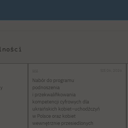
lności
onz
SIE 06, 2026
Nabór do programu
ty
podnoszenia
i przekwalifikowania
kompetencji cyfrowych dla
ukraińskich kobiet–uchodźczyń
w Polsce oraz kobiet
wewnętrznie przesiedlonych