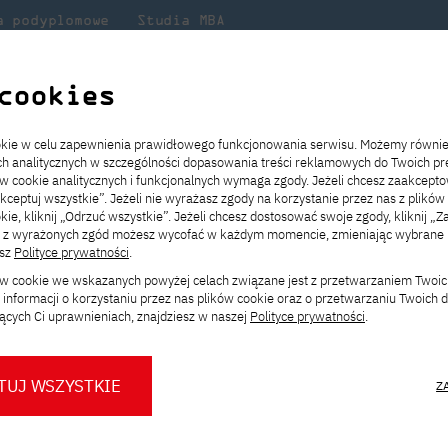
a podyplomowe
Studia MBA
Badania
Dla
Dl
lni
w PJATK
naukowe
studenta
pr
cookies
owczyni PJATK, dr Monika Marek-Łucka, w jury prestiżowego konkursu 
ookie w celu zapewnienia prawidłowego funkcjonowania serwisu. Możemy równi
ach analitycznych w szczególności dopasowania treści reklamowych do Twoich pre
ie
ch
ickiego
Transfer z innej uczelni
Studia stacjonarne I st. PL
Wymiana z Japonią
JICA
Opłaty za studia
Studia stacjonarne I st. EN
Erasmus+
Wirtualna Polska
ów cookie analitycznych i funkcjonalnych wymaga zgody. Jeżeli chcesz zaakcepto
ia.
rz
,
Redukcja czesnego
Studia stacjonarne II st. PL
Uczelnie partnerskie
Orange Polska
Stypendia
Studia stacjonarne II st. EN
Dla studentów
akceptuj wszystkie”. Jeżeli nie wyrażasz zgody na korzystanie przez nas z plików
a
ektach,
ałaniami
kie, kliknij „Odrzuć wszystkie”. Jeżeli chcesz dostosować swoje zgody, kliknij „Z
Dni otwarte PJATK
Studia niestacjonarne I st. PL
Mobilność kadry
Wirtualny spacer po uczelni
Studia niestacjonarne II st. PL
Staże w Japonii
ą z wyrażonych zgód możesz wycofać w każdym momencie, zmieniając wybrane u
Kalendarium wydarzeń
Studia niestacjonarne blended
Kontakt
Rozkład roku akademickiego
Studia niestacjonarne blended
esz
Polityce prywatności
.
ni PJATK, dr Monika 
rekrutacyjnych
learning * I st. PL
learning * I st. EN
ków cookie we wskazanych powyżej celach związane jest z przetwarzaniem Twoi
Konsultacje teczek SNM
Studia niestacjonarne blended
Kontakt
informacji o korzystaniu przez nas plików cookie oraz o przetwarzaniu Twoich
tiżowego konkursu Yo
* Z wykorzystaniem metod i technik
learning * II st. PL
ących Ci uprawnieniach, znajdziesz w naszej
Polityce prywatności
.
kształcenia na odległość
zyni Wydziału Sztuki Nowych Mediów
TUJ WSZYSTKIE
Z
ała członkinią jury prestiżowego
O nas
O Biurze Prasowym
Organy
Press pack
Dla nowych studentów
Spotkania tematyczne z PJATK
 Ones 2025!
Komisje
Aktualności i komunikaty
Delegaci
Baza ekspertów PJATK