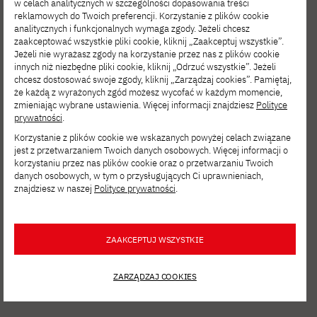
w celach analitycznych w szczególności dopasowania treści
reklamowych do Twoich preferencji. Korzystanie z plików cookie
analitycznych i funkcjonalnych wymaga zgody. Jeżeli chcesz
zaakceptować wszystkie pliki cookie, kliknij „Zaakceptuj wszystkie”.
Jeżeli nie wyrażasz zgody na korzystanie przez nas z plików cookie
innych niż niezbędne pliki cookie, kliknij „Odrzuć wszystkie”. Jeżeli
chcesz dostosować swoje zgody, kliknij „Zarządzaj cookies”. Pamiętaj,
że każdą z wyrażonych zgód możesz wycofać w każdym momencie,
SIE 06, 2026
zmieniając wybrane ustawienia. Więcej informacji znajdziesz
Polityce
prywatności
.
Film Spring Open – zgłoś się
Korzystanie z plików cookie we wskazanych powyżej celach związane
na interdyscyplinarne warsztaty filmowe!
jest z przetwarzaniem Twoich danych osobowych. Więcej informacji o
korzystaniu przez nas plików cookie oraz o przetwarzaniu Twoich
danych osobowych, w tym o przysługujących Ci uprawnieniach,
znajdziesz w naszej
Polityce prywatności
.
ZAAKCEPTUJ WSZYSTKIE
ZARZĄDZAJ COOKIES