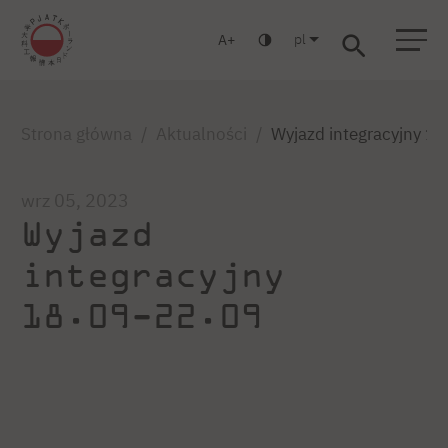
pl
A
Warszawa
Gdańsk
Liceum
Studia podyplomowe
Studia MBA
Zaloguj się
Strona główna
Aktualności
Wyjazd integracyjny 1
wrz 05, 2023
Wyjazd
integracyjny
18.09-22.09