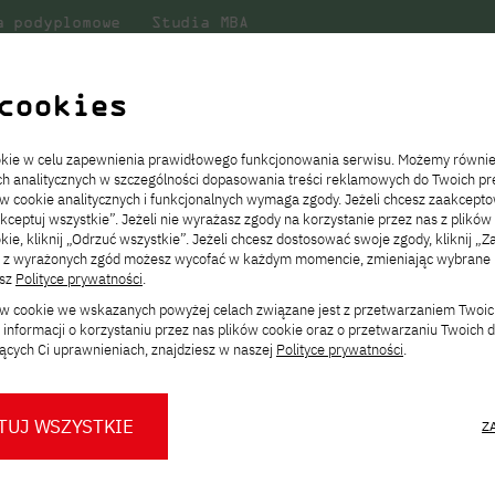
a podyplomowe
Studia MBA
Badania
Dla
Dl
lni
w PJATK
naukowe
studenta
pr
cookies
e
ookie w celu zapewnienia prawidłowego funkcjonowania serwisu. Możemy równi
ach analitycznych w szczególności dopasowania treści reklamowych do Twoich pre
ie
ch
ickiego
Transfer z innej uczelni
Studia stacjonarne I st. PL
Wymiana z Japonią
JICA
Opłaty za studia
Studia stacjonarne I st. EN
Erasmus+
Wirtualna Polska
ów cookie analitycznych i funkcjonalnych wymaga zgody. Jeżeli chcesz zaakcepto
ia.
rz
,
Redukcja czesnego
Studia stacjonarne II st. PL
Uczelnie partnerskie
Orange Polska
Stypendia
Studia stacjonarne II st. EN
Dla studentów
akceptuj wszystkie”. Jeżeli nie wyrażasz zgody na korzystanie przez nas z plików
a
ektach,
ałaniami
kie, kliknij „Odrzuć wszystkie”. Jeżeli chcesz dostosować swoje zgody, kliknij „Z
Dni otwarte PJATK
Studia niestacjonarne I st. PL
Mobilność kadry
Wirtualny spacer po uczelni
Studia niestacjonarne II st. PL
Staże w Japonii
rządowe
ą z wyrażonych zgód możesz wycofać w każdym momencie, zmieniając wybrane u
Kalendarium wydarzeń
Studia niestacjonarne blended
Kontakt
Rozkład roku akademickiego
Studia niestacjonarne blended
esz
Polityce prywatności
.
rekrutacyjnych
learning * I st. PL
learning * I st. EN
ków cookie we wskazanych powyżej celach związane jest z przetwarzaniem Twoi
Konsultacje teczek SNM
Studia niestacjonarne blended
Kontakt
informacji o korzystaniu przez nas plików cookie oraz o przetwarzaniu Twoich
* Z wykorzystaniem metod i technik
learning * II st. PL
ących Ci uprawnieniach, znajdziesz w naszej
Polityce prywatności
.
kształcenia na odległość
gany
Komisje
Delegaci
Działalność kulturalna
Wybory Samorządowe
Monitor
TUJ WSZYSTKIE
Z
O nas
O Biurze Prasowym
Organy
Press pack
ego Samorządu Studenckiego oraz Parlamentu Studenckiego to waż
Dla nowych studentów
Spotkania tematyczne z PJATK
Komisje
Aktualności i komunikaty
Delegaci
Baza ekspertów PJATK