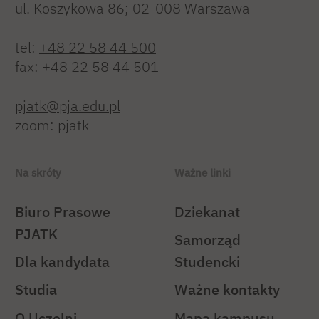
ul. Koszykowa 86; 02-008 Warszawa
tel:
+48 22 58 44 500
fax:
+48 22 58 44 501
pjatk@pja.edu.pl
zoom: pjatk
Na skróty
Ważne linki
Biuro Prasowe
Dziekanat
PJATK
Samorząd
Dla kandydata
Studencki
Studia
Ważne kontakty
O Uczelni
Mapa kampusu