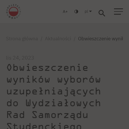
pl
A
Warszawa
Gdańsk
Liceum
Studia podyplomowe
Studia MBA
Zaloguj się
Strona główna
Aktualności
Obwieszczenie wynikó
lis 24, 2023
Obwieszczenie
wyników wyborów
uzupełniających
do Wydziałowych
Rad Samorządu
Studenckiego