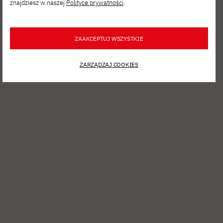
znajdziesz w naszej
Polityce prywatności
.
SIE 06, 2026
ZAAKCEPTUJ WSZYSTKIE
Film Spring Open – zgłoś się
na interdyscyplinarne warsztaty filmowe!
ZARZĄDZAJ COOKIES