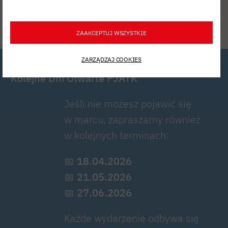
ZAAKCEPTUJ WSZYSTKIE
ZARZĄDZAJ COOKIES
Kolejne Dni Otwarte PJATK
Jeśli nie możesz pojawić się
w marcu, zapraszamy również
w kolejnych terminach:
📅
18.04.2026
📅
21.05.2026
📅
27.06.2026
Każde wydarzenie odbywa się