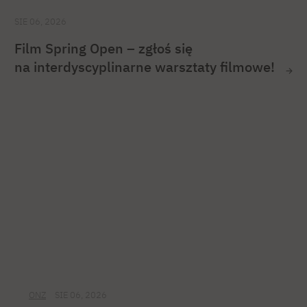
SIE 06, 2026
Film Spring Open – zgłoś się
na interdyscyplinarne warsztaty filmowe!
ONZ
SIE 06, 2026