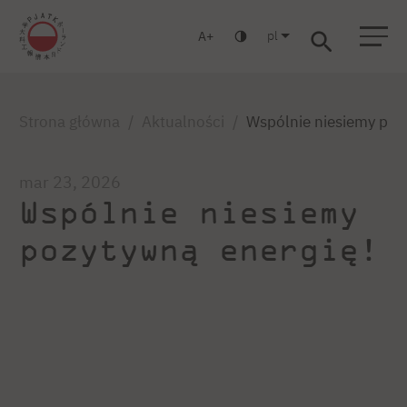
pl
A
Warszawa
Gdańsk
Liceum
Studia podyplomowe
Studia MBA
Zaloguj się
Strona główna
Aktualności
Wspólnie niesiemy poz
mar 23, 2026
Wspólnie niesiemy
pozytywną energię!