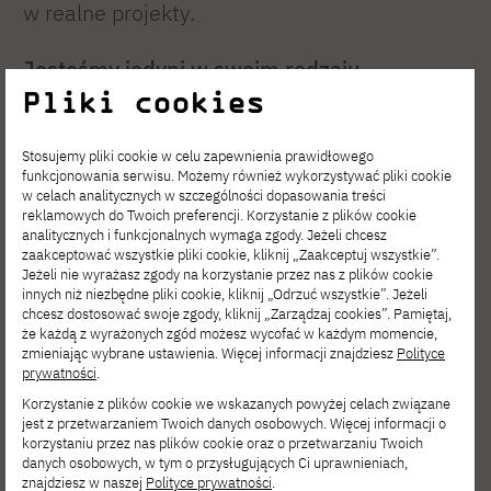
w realne projekty.
Jesteśmy jedyni w swoim rodzaju,
Pliki cookies
bo nie boimy się myśleć szeroko, tworzyć
odważnie i patrzeć dalej.
Stosujemy pliki cookie w celu zapewnienia prawidłowego
funkcjonowania serwisu. Możemy również wykorzystywać pliki cookie
w celach analitycznych w szczególności dopasowania treści
reklamowych do Twoich preferencji. Korzystanie z plików cookie
analitycznych i funkcjonalnych wymaga zgody. Jeżeli chcesz
zaakceptować wszystkie pliki cookie, kliknij „Zaakceptuj wszystkie”.
Jeżeli nie wyrażasz zgody na korzystanie przez nas z plików cookie
innych niż niezbędne pliki cookie, kliknij „Odrzuć wszystkie”. Jeżeli
chcesz dostosować swoje zgody, kliknij „Zarządzaj cookies”. Pamiętaj,
że każdą z wyrażonych zgód możesz wycofać w każdym momencie,
zmieniając wybrane ustawienia. Więcej informacji znajdziesz
Polityce
prywatności
.
Korzystanie z plików cookie we wskazanych powyżej celach związane
jest z przetwarzaniem Twoich danych osobowych. Więcej informacji o
korzystaniu przez nas plików cookie oraz o przetwarzaniu Twoich
danych osobowych, w tym o przysługujących Ci uprawnieniach,
znajdziesz w naszej
Polityce prywatności
.