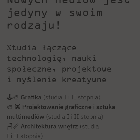
jedyny w swoim
rodzaju!
Studia łączące
technologię, nauki
społeczne, projektowe
i myślenie kreatywne
🕹🎨
Grafika
(studia I i II stopnia)
🎨 👾
Projektowanie graficzne i sztuka
multimediów
(studia I i II stopnia)
🪑📏
Architektura wnętrz
(studia
I i II stopnia)