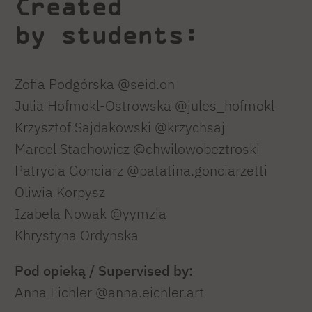
Created
by students:
Zofia Podgórska @seid.on
Julia Hofmokl-Ostrowska @jules_hofmokl
Krzysztof Sajdakowski @krzychsaj
Marcel Stachowicz @chwilowobeztroski
Patrycja Gonciarz @patatina.gonciarzetti
Oliwia Korpysz
Izabela Nowak @yymzia
Khrystyna Ordynska
Pod opieką / Supervised by:
Anna Eichler @anna.eichler.art