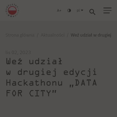
pl
A
Warszawa
Gdańsk
Liceum
Studia podyplomowe
Studia MBA
Zaloguj się
Strona główna
Aktualności
Weź udział w drugiej 
lis 02, 2023
Weź udział
w drugiej edycji
Hackathonu „DATA
FOR CITY”