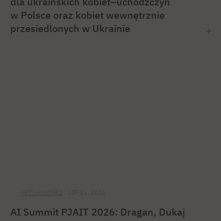
dla ukraińskich kobiet–uchodźczyń
w Polsce oraz kobiet wewnętrznie
przesiedlonych w Ukrainie
AKTUALNOŚCI
LIP 31, 2026
AI Summit PJAIT 2026: Dragan, Dukaj