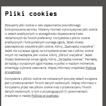
Zobacz inne
Pliki cookies
aktualności
Stosujemy pliki cookie w celu zapewnienia prawidłowego
funkcjonowania serwisu. Możemy również wykorzystywać pliki cookie
w celach analitycznych w szczególności dopasowania treści
reklamowych do Twoich preferencji. Korzystanie z plików cookie
analitycznych i funkcjonalnych wymaga zgody. Jeżeli chcesz
zaakceptować wszystkie pliki cookie, kliknij „Zaakceptuj wszystkie”.
Jeżeli nie wyrażasz zgody na korzystanie przez nas z plików cookie
innych niż niezbędne pliki cookie, kliknij „Odrzuć wszystkie”. Jeżeli
chcesz dostosować swoje zgody, kliknij „Zarządzaj cookies”. Pamiętaj,
że każdą z wyrażonych zgód możesz wycofać w każdym momencie,
zmieniając wybrane ustawienia. Więcej informacji znajdziesz
Polityce
prywatności
.
Korzystanie z plików cookie we wskazanych powyżej celach związane
jest z przetwarzaniem Twoich danych osobowych. Więcej informacji o
korzystaniu przez nas plików cookie oraz o przetwarzaniu Twoich
danych osobowych, w tym o przysługujących Ci uprawnieniach,
znajdziesz w naszej
Polityce prywatności
.
SIE 06, 2026
Film Spring Open – zgłoś się