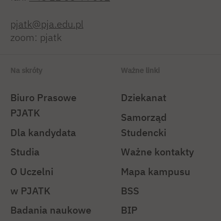
pjatk@pja.edu.pl
zoom: pjatk
Na skróty
Ważne linki
Biuro Prasowe
Dziekanat
PJATK
Samorząd
Dla kandydata
Studencki
Studia
Ważne kontakty
O Uczelni
Mapa kampusu
w PJATK
BSS
Badania naukowe
BIP