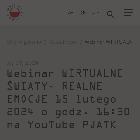
pl
A
Warszawa
Gdańsk
Liceum
Studia podyplomowe
Studia MBA
Zaloguj się
Strona główna
Aktualności
Webinar WIRTUALNE ŚW
sty 19, 2024
Webinar WIRTUALNE
ŚWIATY, REALNE
EMOCJE 15 lutego
2024 o godz. 16:30
na YouTube PJATK