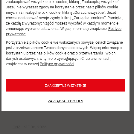
zaakceptować wszystkie pliki cookie, kliknij „Zaakceptuj wszystkie”.
Jeżeli nie wyrażasz zgody na korzystanie przez nas z plików cookie
SIE 06, 2026
innych niż niezbędne pliki cookie, kliknij „Odrzuć wszystkie”. Jeżeli
chcesz dostosować swoje zgody, kliknij „Zarządzaj cookies”. Pamiętaj,
Film Spring Open – zgłoś się
że każdą z wyrażonych zgód możesz wycofać w każdym momencie,
na interdyscyplinarne warsztaty filmowe!
zmieniając wybrane ustawienia. Więcej informacji znajdziesz
Polityce
prywatności
.
Korzystanie z plików cookie we wskazanych powyżej celach związane
jest z przetwarzaniem Twoich danych osobowych. Więcej informacji o
korzystaniu przez nas plików cookie oraz o przetwarzaniu Twoich
danych osobowych, w tym o przysługujących Ci uprawnieniach,
znajdziesz w naszej
Polityce prywatności
.
ZAAKCEPTUJ WSZYSTKIE
ZARZĄDZAJ COOKIES
ONZ
SIE 06, 2026