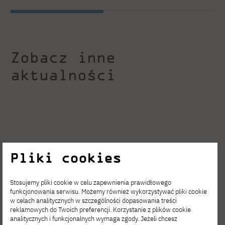
Zobacz inne
aktualności
Pliki cookies
Stosujemy pliki cookie w celu zapewnienia prawidłowego
funkcjonowania serwisu. Możemy również wykorzystywać pliki cookie
w celach analitycznych w szczególności dopasowania treści
reklamowych do Twoich preferencji. Korzystanie z plików cookie
analitycznych i funkcjonalnych wymaga zgody. Jeżeli chcesz