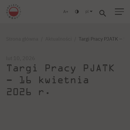
pl
A
Warszawa
Gdańsk
Liceum
Studia podyplomowe
Studia MBA
Zaloguj się
Strona główna
Aktualności
Targi Pracy PJATK – 16
lut 10, 2026
Targi Pracy PJATK
– 16 kwietnia
2026 r.