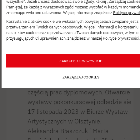
wszystkie”. Jeżeli chcesz dostosować swoje zgody, kliknij „Zarządzaj cookies
polskiego-2023/
Pamiętaj, że każdą z wyrażonych zgód możesz wycofać w każdym momenci
zmieniając wybrane ustawienia. Więcej informacji znajdziesz
Polityce prywa
Miło nam poinformować, że prace
Korzystanie z plików cookie we wskazanych powyżej celach związane jest z
naszych absolwentek Aleksandry
przetwarzaniem Twoich danych osobowych. Więcej informacji o korzystaniu 
nas plików cookie oraz o przetwarzaniu Twoich danych osobowych, w tym o
Błaszczuk i Marty Dawidiuk zostały
przysługujących Ci uprawnieniach, znajdziesz w naszej
Polityce prywatności
.
zakwalifikowane do XIII Quadriennale
Drzeworytu i Linorytu Polskiego 2023.
ZAAKCEPTUJ WSZYSTKIE
Grafiki powstały w Pracowni Grafiki
Artystycznej pod kierunkiem dr hab.
ZARZĄDZAJ COOKIES
Andrzeja Kaliny, prof. PJATK i były
częścią prac dyplomowych. Otwarcie
wystawy pokonkursowej odbędzie się
17 listopada 2023 w Biurze Wystaw
Artystycznych w Olsztynie.
Aleksandra Błaszczuk i Marta