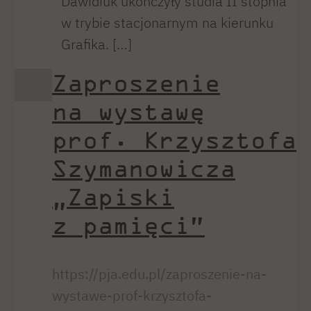
Dawidiuk ukończyły studia II stopnia
w trybie stacjonarnym na kierunku
Grafika. […]
Zaproszenie
na wystawę
prof. Krzysztofa
Szymanowicza
„Zapiski
z pamięci”
https://pja.edu.pl/zaproszenie-na-
wystawe-prof-krzysztofa-