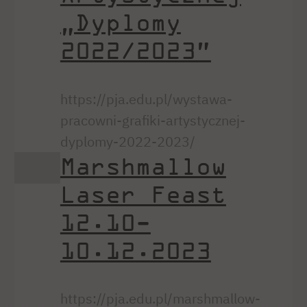
„Dyplomy
2022/2023”
https://pja.edu.pl/wystawa-
pracowni-grafiki-artystycznej-
dyplomy-2022-2023/
Marshmallow
Laser Feast
12.10-
10.12.2023
https://pja.edu.pl/marshmallow-