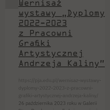
Wernisaż
wystawy „Dyplomy
2022-2023
z Pracowni
Grafiki
Artystycznej
Andrzeja Kaliny”
https://pja.edu.pl/wernisaz-wystawy-
dyplomy-2022-2023-z-pracowni-
grafiki-artystycznej-andrzeja-kaliny/
26 października 2023 roku w Galerii