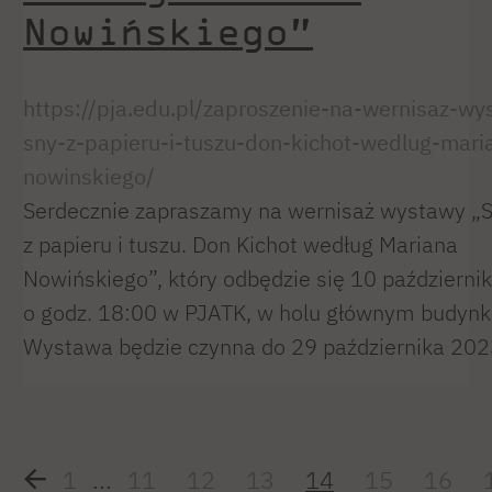
Nowińskiego”
https://pja.edu.pl/zaproszenie-na-wernisaz-wy
sny-z-papieru-i-tuszu-don-kichot-wedlug-mari
nowinskiego/
Serdecznie zapraszamy na wernisaż wystawy „
z papieru i tuszu. Don Kichot według Mariana
Nowińskiego”, który odbędzie się 10 październi
o godz. 18:00 w PJATK, w holu głównym budynk
Wystawa będzie czynna do 29 października 2023
1
...
11
12
13
14
15
16