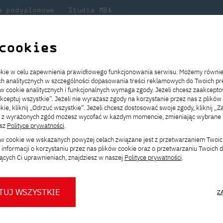
a podyplomowe
Studia MBA
Badania
Dla
Dl
lni
w PJATK
naukowe
studenta
pr
cookies
 absolwentki SNM w konkursie "Książka dobrze zaprojektowana - zaczni
ookie w celu zapewnienia prawidłowego funkcjonowania serwisu. Możemy równi
ach analitycznych w szczególności dopasowania treści reklamowych do Twoich pre
ie
ch
ickiego
Transfer z innej uczelni
Studia stacjonarne I st. PL
Wymiana z Japonią
JICA
Opłaty za studia
Studia stacjonarne I st. EN
Erasmus+
Wirtualna Polska
ów cookie analitycznych i funkcjonalnych wymaga zgody. Jeżeli chcesz zaakcepto
ia.
rz
,
Redukcja czesnego
Studia stacjonarne II st. PL
Uczelnie partnerskie
Orange Polska
Stypendia
Studia stacjonarne II st. EN
Dla studentów
akceptuj wszystkie”. Jeżeli nie wyrażasz zgody na korzystanie przez nas z plików
a
ektach,
ałaniami
kie, kliknij „Odrzuć wszystkie”. Jeżeli chcesz dostosować swoje zgody, kliknij „Z
Dni otwarte PJATK
Studia niestacjonarne I st. PL
Mobilność kadry
Wirtualny spacer po uczelni
Studia niestacjonarne II st. PL
Staże w Japonii
ą z wyrażonych zgód możesz wycofać w każdym momencie, zmieniając wybrane u
Kalendarium wydarzeń
Studia niestacjonarne blended
Kontakt
Rozkład roku akademickiego
Studia niestacjonarne blended
esz
Polityce prywatności
.
lwentki SNM w konkur
rekrutacyjnych
learning * I st. PL
learning * I st. EN
ków cookie we wskazanych powyżej celach związane jest z przetwarzaniem Twoi
Konsultacje teczek SNM
Studia niestacjonarne blended
Kontakt
informacji o korzystaniu przez nas plików cookie oraz o przetwarzaniu Twoich
ojektowana – zacznij
* Z wykorzystaniem metod i technik
learning * II st. PL
ących Ci uprawnieniach, znajdziesz w naszej
Polityce prywatności
.
kształcenia na odległość
aca dyplomowa naszej absolwentki p.
Amelii Podgórskiej
zakwalifik
TUJ WSZYSTKIE
Z
od dzieci” w Katowicach.
O nas
O Biurze Prasowym
Organy
Press pack
Dla nowych studentów
Spotkania tematyczne z PJATK
Komisje
Aktualności i komunikaty
Delegaci
Baza ekspertów PJATK
zyczne na kierunku grafika w 2022 roku.