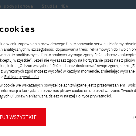
a podyplomowe
Studia MBA
Badania
Dla
Dl
lni
w PJATK
naukowe
studenta
pr
cookies
 absolwentek Wydziału Sztuki Nowych Mediów na 22. Międzynarodowym 
ookie w celu zapewnienia prawidłowego funkcjonowania serwisu. Możemy równi
ach analitycznych w szczególności dopasowania treści reklamowych do Twoich pre
ie
ch
ickiego
Transfer z innej uczelni
Studia stacjonarne I st. PL
Wymiana z Japonią
JICA
Opłaty za studia
Studia stacjonarne I st. EN
Erasmus+
Wirtualna Polska
ów cookie analitycznych i funkcjonalnych wymaga zgody. Jeżeli chcesz zaakcepto
ia.
rz
,
Redukcja czesnego
Studia stacjonarne II st. PL
Uczelnie partnerskie
Orange Polska
Stypendia
Studia stacjonarne II st. EN
Dla studentów
akceptuj wszystkie”. Jeżeli nie wyrażasz zgody na korzystanie przez nas z plików
a
ektach,
ałaniami
kie, kliknij „Odrzuć wszystkie”. Jeżeli chcesz dostosować swoje zgody, kliknij „Z
Dni otwarte PJATK
Studia niestacjonarne I st. PL
Mobilność kadry
Wirtualny spacer po uczelni
Studia niestacjonarne II st. PL
Staże w Japonii
ą z wyrażonych zgód możesz wycofać w każdym momencie, zmieniając wybrane u
Kalendarium wydarzeń
Studia niestacjonarne blended
Kontakt
Rozkład roku akademickiego
Studia niestacjonarne blended
esz
Polityce prywatności
.
lwentek Wydziału Szt
rekrutacyjnych
learning * I st. PL
learning * I st. EN
ków cookie we wskazanych powyżej celach związane jest z przetwarzaniem Twoi
Konsultacje teczek SNM
Studia niestacjonarne blended
Kontakt
informacji o korzystaniu przez nas plików cookie oraz o przetwarzaniu Twoich
2. Międzynarodowym Bi
* Z wykorzystaniem metod i technik
learning * II st. PL
ących Ci uprawnieniach, znajdziesz w naszej
Polityce prywatności
.
kształcenia na odległość
TUJ WSZYSTKIE
Z
O nas
O Biurze Prasowym
Organy
Press pack
szych absolwentek zostały
zakwalifikowane
do
22 Międzynarodoweg
Dla nowych studentów
Spotkania tematyczne z PJATK
Komisje
Aktualności i komunikaty
Delegaci
Baza ekspertów PJATK