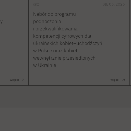
onz
SIE 06, 2026
Nabór do programu
ty
podnoszenia
i przekwalifikowania
kompetencji cyfrowych dla
ukraińskich kobiet–uchodźczyń
w Polsce oraz kobiet
wewnętrznie przesiedlonych
w Ukrainie
więcej
więcej