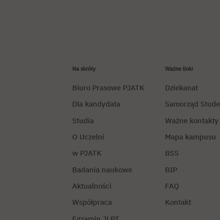
Na skróty
Ważne linki
Biuro Prasowe PJATK
Dziekanat
Dla kandydata
Samorząd Stude
Studia
Ważne kontakty
O Uczelni
Mapa kampusu
w PJATK
BSS
Badania naukowe
BIP
Aktualności
FAQ
Współpraca
Kontakt
Egzamin JLPT