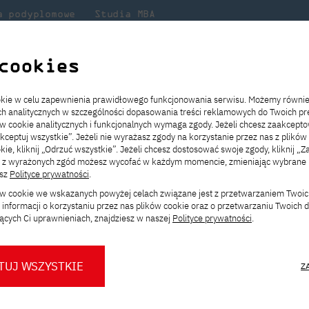
a podyplomowe
Studia MBA
Badania
Dla
Dl
lni
w PJATK
naukowe
studenta
pr
cookies
rekrutacją w PJATK 9 lutego
ookie w celu zapewnienia prawidłowego funkcjonowania serwisu. Możemy równi
ach analitycznych w szczególności dopasowania treści reklamowych do Twoich pre
ie
ch
ickiego
Transfer z innej uczelni
Studia stacjonarne I st. PL
Wymiana z Japonią
JICA
Opłaty za studia
Studia stacjonarne I st. EN
Erasmus+
Wirtualna Polska
ów cookie analitycznych i funkcjonalnych wymaga zgody. Jeżeli chcesz zaakcepto
ia.
rz
,
Redukcja czesnego
Studia stacjonarne II st. PL
Uczelnie partnerskie
Orange Polska
Stypendia
Studia stacjonarne II st. EN
Dla studentów
akceptuj wszystkie”. Jeżeli nie wyrażasz zgody na korzystanie przez nas z plików
a
ektach,
ałaniami
kie, kliknij „Odrzuć wszystkie”. Jeżeli chcesz dostosować swoje zgody, kliknij „Z
Dni otwarte PJATK
Studia niestacjonarne I st. PL
Mobilność kadry
Wirtualny spacer po uczelni
Studia niestacjonarne II st. PL
Staże w Japonii
ą z wyrażonych zgód możesz wycofać w każdym momencie, zmieniając wybrane u
Kalendarium wydarzeń
Studia niestacjonarne blended
Kontakt
Rozkład roku akademickiego
Studia niestacjonarne blended
esz
Polityce prywatności
.
tacją w PJATK 9 lute
rekrutacyjnych
learning * I st. PL
learning * I st. EN
ków cookie we wskazanych powyżej celach związane jest z przetwarzaniem Twoi
Konsultacje teczek SNM
Studia niestacjonarne blended
Kontakt
informacji o korzystaniu przez nas plików cookie oraz o przetwarzaniu Twoich
* Z wykorzystaniem metod i technik
learning * II st. PL
ących Ci uprawnieniach, znajdziesz w naszej
Polityce prywatności
.
kształcenia na odległość
TUJ WSZYSTKIE
Z
lności
O nas
O Biurze Prasowym
Organy
Press pack
Dla nowych studentów
Spotkania tematyczne z PJATK
Komisje
Aktualności i komunikaty
Delegaci
Baza ekspertów PJATK