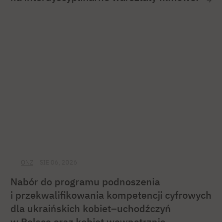
ONZ
SIE 06, 2026
Nabór do programu podnoszenia
i przekwalifikowania kompetencji cyfrowych
dla ukraińskich kobiet–uchodźczyń
w Polsce oraz kobiet wewnętrznie