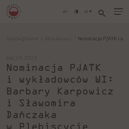
pl
A
Warszawa
Gdańsk
Liceum
Studia podyplomowe
Studia MBA
Zaloguj się
Strona główna
Aktualności
Nominacja PJATK i wyk
paź 24, 2023
Nominacja PJATK
i wykładowców WI:
Barbary Karpowicz
i Sławomira
Dańczaka
w Plebiscycie