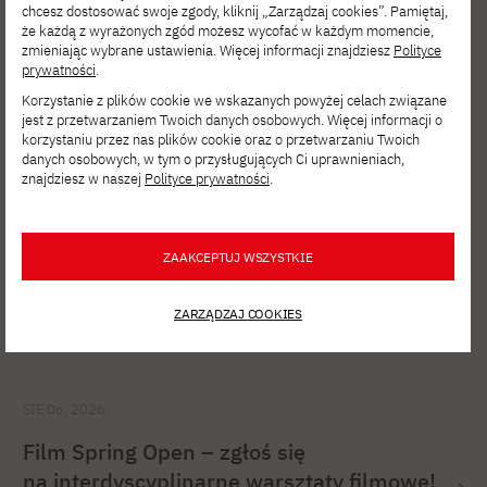
Zobacz inne
chcesz dostosować swoje zgody, kliknij „Zarządzaj cookies”. Pamiętaj,
że każdą z wyrażonych zgód możesz wycofać w każdym momencie,
aktualności
zmieniając wybrane ustawienia. Więcej informacji znajdziesz
Polityce
prywatności
.
Korzystanie z plików cookie we wskazanych powyżej celach związane
jest z przetwarzaniem Twoich danych osobowych. Więcej informacji o
korzystaniu przez nas plików cookie oraz o przetwarzaniu Twoich
danych osobowych, w tym o przysługujących Ci uprawnieniach,
znajdziesz w naszej
Polityce prywatności
.
ZAAKCEPTUJ WSZYSTKIE
ZARZĄDZAJ COOKIES
SIE 06, 2026
Film Spring Open – zgłoś się
na interdyscyplinarne warsztaty filmowe!