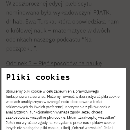
W zeszłorocznej edycji plebiscytu
nominowana była wykładowczyni PJATK,
dr hab. Ewa Turska, która opowiedziała nam
o królowej nauk – matematyce w dwóch
odcinkach naszego podcastu “Na
początek…”.
Odcinek 3 – Pięć sposobów na naukę
matematyki.
Pliki cookies
Odcinek 4 – Matematyka jest piękna!
Stosujemy pliki cookie w celu zapewnienia prawidłowego
funkcjonowania serwisu. Możemy również wykorzystywać pliki cookie
w celach analitycznych w szczególności dopasowania treści
reklamowych do Twoich preferencji. Korzystanie z plików cookie
analitycznych i funkcjonalnych wymaga zgody. Jeżeli chcesz
zaakceptować wszystkie pliki cookie, kliknij „Zaakceptuj wszystkie”.
Jeżeli nie wyrażasz zgody na korzystanie przez nas z plików cookie
innych niż niezbędne pliki cookie, kliknij „Odrzuć wszystkie”. Jeżeli