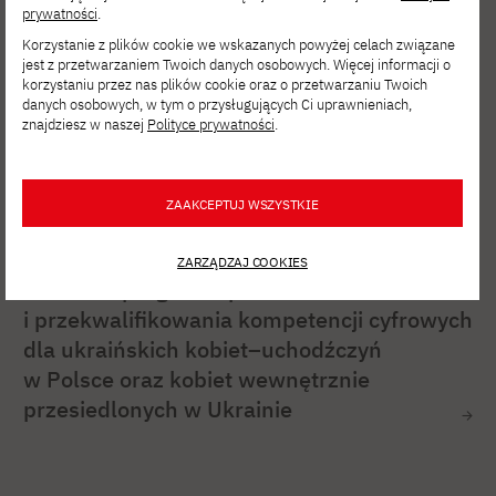
prywatności
.
Korzystanie z plików cookie we wskazanych powyżej celach związane
jest z przetwarzaniem Twoich danych osobowych. Więcej informacji o
korzystaniu przez nas plików cookie oraz o przetwarzaniu Twoich
danych osobowych, w tym o przysługujących Ci uprawnieniach,
znajdziesz w naszej
Polityce prywatności
.
ZAAKCEPTUJ WSZYSTKIE
ONZ
SIE 06, 2026
ZARZĄDZAJ COOKIES
Nabór do programu podnoszenia
i przekwalifikowania kompetencji cyfrowych
dla ukraińskich kobiet–uchodźczyń
w Polsce oraz kobiet wewnętrznie
przesiedlonych w Ukrainie