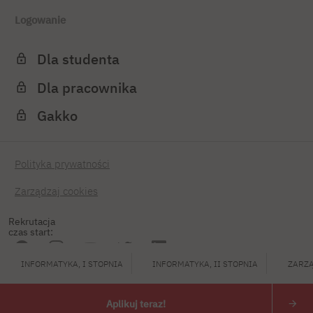
Logowanie
Dla studenta
Dla pracownika
Gakko
Polityka prywatności
Zarządzaj cookies
Rekrutacja
czas start:
INFORMATYKA, I STOPNIA
INFORMATYKA, II STOPNIA
ZARZĄ
PJATK 2026
Aplikuj teraz!