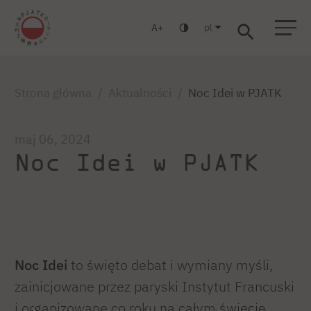
pl
A
Warszawa
Gdańsk
Liceum
Studia podyplomowe
Studia MBA
Zaloguj się
Strona główna
Aktualności
Noc Idei w PJATK
maj 06, 2024
Noc Idei w PJATK
Noc Idei
to święto debat i wymiany myśli,
zainicjowane przez paryski Instytut Francuski
i organizowane co roku na całym świecie.