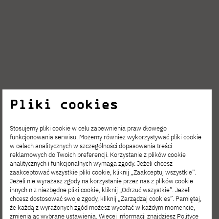
Pliki cookies
Stosujemy pliki cookie w celu zapewnienia prawidłowego
SIE 06, 2026
funkcjonowania serwisu. Możemy również wykorzystywać pliki cookie
w celach analitycznych w szczególności dopasowania treści
Film Spring Open – zgłoś się
reklamowych do Twoich preferencji. Korzystanie z plików cookie
na interdyscyplinarne warsztaty filmowe!
analitycznych i funkcjonalnych wymaga zgody. Jeżeli chcesz
zaakceptować wszystkie pliki cookie, kliknij „Zaakceptuj wszystkie”.
Jeżeli nie wyrażasz zgody na korzystanie przez nas z plików cookie
innych niż niezbędne pliki cookie, kliknij „Odrzuć wszystkie”. Jeżeli
chcesz dostosować swoje zgody, kliknij „Zarządzaj cookies”. Pamiętaj,
że każdą z wyrażonych zgód możesz wycofać w każdym momencie,
zmieniając wybrane ustawienia. Więcej informacji znajdziesz
Polityce