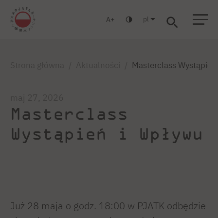
pl
A
Warszawa
Gdańsk
Liceum
Studia podyplomowe
Studia MBA
Zaloguj się
Strona główna
Aktualności
Masterclass Wystąpień
maj 27, 2026
Masterclass
Wystąpień i Wpływu
Już 28 maja o godz. 18:00 w PJATK odbędzie