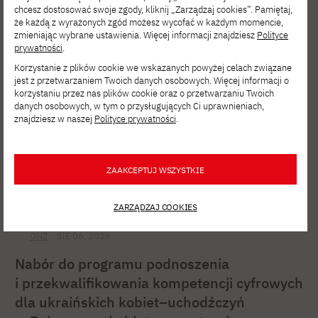
chcesz dostosować swoje zgody, kliknij „Zarządzaj cookies”. Pamiętaj,
że każdą z wyrażonych zgód możesz wycofać w każdym momencie,
zmieniając wybrane ustawienia. Więcej informacji znajdziesz
Polityce
prywatności
.
Korzystanie z plików cookie we wskazanych powyżej celach związane
jest z przetwarzaniem Twoich danych osobowych. Więcej informacji o
korzystaniu przez nas plików cookie oraz o przetwarzaniu Twoich
danych osobowych, w tym o przysługujących Ci uprawnieniach,
znajdziesz w naszej
Polityce prywatności
.
ZAAKCEPTUJ WSZYSTKIE
ZARZĄDZAJ COOKIES
ONZ
SIE 06, 2026
Nabór do programu podnoszenia
i przekwalifikowania kompetencji cyfrowych
dla ukraińskich kobiet–uchodźczyń