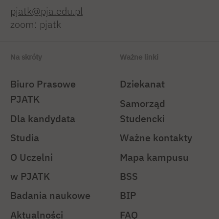
pjatk@pja.edu.pl
zoom: pjatk
Na skróty
Ważne linki
Biuro Prasowe
Dziekanat
PJATK
Samorząd
Dla kandydata
Studencki
Studia
Ważne kontakty
O Uczelni
Mapa kampusu
w PJATK
BSS
Badania naukowe
BIP
Aktualności
FAQ