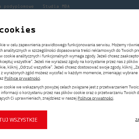
a podyplomowe
Studia MBA
Badania
Dla
Dl
lni
w PJATK
naukowe
studenta
pr
cookies
e terminy Q&A oraz Dni Otwartych w PJATK!
ookie w celu zapewnienia prawidłowego funkcjonowania serwisu. Możemy równi
ach analitycznych w szczególności dopasowania treści reklamowych do Twoich pre
ie
ch
ickiego
Transfer z innej uczelni
Studia stacjonarne I st. PL
Wymiana z Japonią
JICA
Opłaty za studia
Studia stacjonarne I st. EN
Erasmus+
Wirtualna Polska
ów cookie analitycznych i funkcjonalnych wymaga zgody. Jeżeli chcesz zaakcepto
ia.
rz
,
Redukcja czesnego
Studia stacjonarne II st. PL
Uczelnie partnerskie
Orange Polska
Stypendia
Studia stacjonarne II st. EN
Dla studentów
akceptuj wszystkie”. Jeżeli nie wyrażasz zgody na korzystanie przez nas z plików
a
ektach,
ałaniami
kie, kliknij „Odrzuć wszystkie”. Jeżeli chcesz dostosować swoje zgody, kliknij „Z
Dni otwarte PJATK
Studia niestacjonarne I st. PL
Mobilność kadry
Wirtualny spacer po uczelni
Studia niestacjonarne II st. PL
Staże w Japonii
ą z wyrażonych zgód możesz wycofać w każdym momencie, zmieniając wybrane u
Kalendarium wydarzeń
Studia niestacjonarne blended
Kontakt
Rozkład roku akademickiego
Studia niestacjonarne blended
esz
Polityce prywatności
.
miny Q&A oraz Dni Ot
rekrutacyjnych
learning * I st. PL
learning * I st. EN
ków cookie we wskazanych powyżej celach związane jest z przetwarzaniem Twoi
Konsultacje teczek SNM
Studia niestacjonarne blended
Kontakt
informacji o korzystaniu przez nas plików cookie oraz o przetwarzaniu Twoich
* Z wykorzystaniem metod i technik
learning * II st. PL
ących Ci uprawnieniach, znajdziesz w naszej
Polityce prywatności
.
kształcenia na odległość
TUJ WSZYSTKIE
Z
O nas
O Biurze Prasowym
Organy
Press pack
lności
Dla nowych studentów
Spotkania tematyczne z PJATK
Komisje
Aktualności i komunikaty
Delegaci
Baza ekspertów PJATK