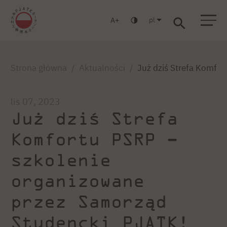
pl
A
Warszawa
Gdańsk
Liceum
Studia podyplomowe
Studia MBA
Zaloguj się
Strona główna
Aktualności
Już dziś Strefa Komfo
lis 07, 2023
Już dziś Strefa
Komfortu PSRP –
szkolenie
organizowane
przez Samorząd
Studencki PJATK!