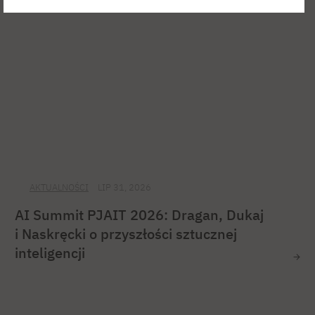
AKTUALNOŚCI
LIP 31, 2026
AI Summit PJAIT 2026: Dragan, Dukaj
i Naskręcki o przyszłości sztucznej
inteligencji