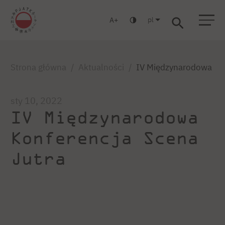
pl
A
Warszawa
Gdańsk
Liceum
Studia podyplomowe
Studia MBA
Zaloguj się
Strona główna
Aktualności
IV Międzynarodowa Kon
sty 10, 2022
IV Międzynarodowa
Konferencja Scena
Jutra