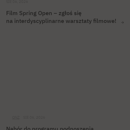
SIE 06, 2026
Film Spring Open – zgłoś się
na interdyscyplinarne warsztaty filmowe!
ONZ
SIE 06, 2026
Nabór do programu podnoszenia