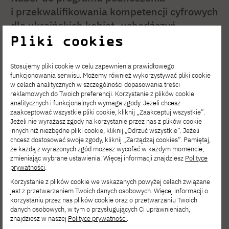
i przekwalifikowania kompetencji cyfrowych
dla ukraińskich kobiet–uchodźczyń
Pliki cookies
w Polsce oraz kobiet wewnętrznie
przesiedlonych w Ukrainie
Stosujemy pliki cookie w celu zapewnienia prawidłowego
funkcjonowania serwisu. Możemy również wykorzystywać pliki cookie
w celach analitycznych w szczególności dopasowania treści
reklamowych do Twoich preferencji. Korzystanie z plików cookie
analitycznych i funkcjonalnych wymaga zgody. Jeżeli chcesz
zaakceptować wszystkie pliki cookie, kliknij „Zaakceptuj wszystkie”.
Jeżeli nie wyrażasz zgody na korzystanie przez nas z plików cookie
innych niż niezbędne pliki cookie, kliknij „Odrzuć wszystkie”. Jeżeli
chcesz dostosować swoje zgody, kliknij „Zarządzaj cookies”. Pamiętaj,
że każdą z wyrażonych zgód możesz wycofać w każdym momencie,
zmieniając wybrane ustawienia. Więcej informacji znajdziesz
Polityce
prywatności
.
Korzystanie z plików cookie we wskazanych powyżej celach związane
jest z przetwarzaniem Twoich danych osobowych. Więcej informacji o
korzystaniu przez nas plików cookie oraz o przetwarzaniu Twoich
danych osobowych, w tym o przysługujących Ci uprawnieniach,
znajdziesz w naszej
Polityce prywatności
.
AKTUALNOŚCI
LIP 31, 2026