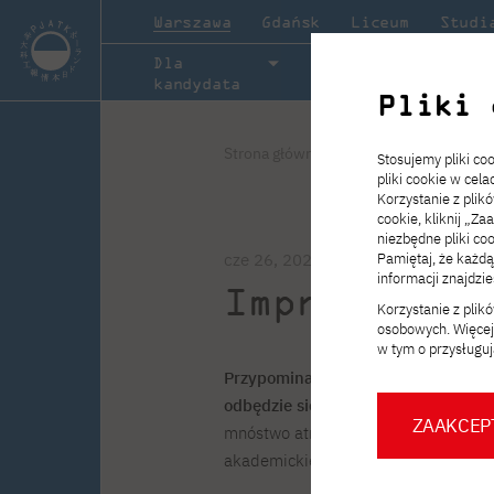
Warszawa
Gdańsk
Liceum
Studi
Dla
Studia
O ucze
kandydata
Pliki 
Informacje ogólne
Informacje ogólne
Informacje ogólne
Informacje ogólne
Strona główna
Aktualności
Imprez
Stosujemy pliki c
pliki cookie w cel
Rekrutacja trwa!
Zakładka „Studia” przedstawia ofertę edukacyjną PJATK.
Zakładka „w PJATK” to miejsce, w którym pokazujemy życ
Zakładka „Współpraca” zawiera informacje o możliwościa
Nabór na
semestr zimowy
roku akadem
Korzystanie z plik
2026/2027 wystartował 8 kwietnia i potrwa do 30 wrześn
Sprawdź, jakie ścieżki kształcenia oferuje uczelnia i wybie
studenckie w PJATK od środka. Znajdziesz tu informacje o
współpracy z PJATK. Znajdziesz tu materiały dla partnerów
cookie, kliknij „Za
program dopasowany do Twoich zainteresowań i planów n
inicjatywach studentów, wydarzeniach na uczelni oraz proj
aktualne oferty oraz przydatne formularze związane z dzi
niezbędne pliki coo
przyszłość.
które tworzą naszą społeczność.
realizowanymi wspólnie z uczelnią.
Pamiętaj, że każd
cze 26, 2024
Dowiedz się więcej
informacji znajdzi
Impreza koń
Korzystanie z pli
Dowiedz się więcej
Dowiedz się więcej!
Dowiedz się więcej
osobowych. Więcej 
Aplikuj teraz!
w tym o przysługuj
Przypominamy, że już w najbliższy
Aplikuj teraz!
odbędzie się długo oczekiwana im
ZAAKCEP
mnóstwo atrakcji, aby uczcić zakońc
Strona Biura Karier
Dokumentacja PJATK
Targi Pracy
Zostań ekspertem PJATK
akademickiego. Oto garść niezbędnyc
Kurs Zero – roczny artystyczny
Kurs roczny językowy
Praktyki i staże
Informacja na ekrany PJATK
Stopka PJATK