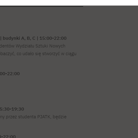
dla szkół ponadpodstawowych
prasowe
Działalność kulturalna
Monitor
Wybrane dyplomy SNM
Studia stacjonarne I st. PL
Efekty uczenia się
Studia stacjonarne I st. EN
Dlaczego warto
ki
Dziekanat
Studia stacjonarne II st. PL
Losy absolwentów
Studia niestacjonarne I st. PL
współpracować z PJATK?
Informator PJATK PL
Studia niestacjonarne II st. PL
Informator PJATK EN
Informator PJATK UA
FAQ
 budynki A, B, C | 15:00-22:00
Podstawowe informacje
Interwencja kryzysowa
udentów Wydziału Sztuki Nowych
Materiały pomocnicze
Kontakt
baczyć, co udało się stworzyć w ciągu
Studia stacjonarne I st. PL
Studia stacjonarne II st. PL
N
Studia niestacjonarne I st. PL
5:00-22:00
e
 15:30-19:30
ny przez studenta PJATK, będzie
0-22:00