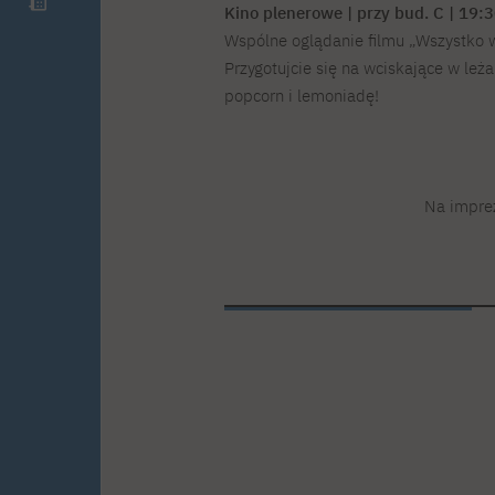
Kino plenerowe | przy bud. C | 19:
Wspólne oglądanie filmu „Wszystko 
Przygotujcie się na wciskające w leż
popcorn i lemoniadę!
Na imprez