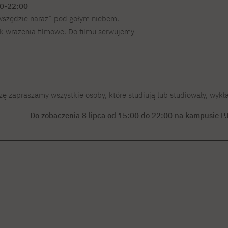
30-22:00
wszędzie naraz” pod gołym niebem.
ak wrażenia filmowe. Do filmu serwujemy
ę zapraszamy wszystkie osoby, które studiują lub studiowały, wykła
Do zobaczenia 8 lipca od 15:00 do 22:00 na kampusie P