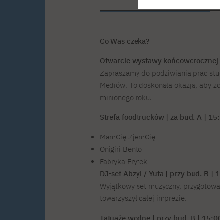
Kurs przygotowawczy –
Kursy internetowe
Organizacja wydarzeń PJATK
Studia stacjonarne II st. PL
rysunek i malarstwo
Kurs maturalny z matematyki
Kurs maturalny z informaty
Co Was czeka?
Otwarcie wystawy końcoworocznej |
O drużynie
Dywizje
Zapraszamy do podziwiania prac st
Rekrutacja
Osiągnięcia
Mediów. To doskonała okazja, aby zo
Konkursy
Galeria
minionego roku.
Kontakt
Studia stacjonarne I st. EN
Studia stacjonarne II st. E
Strefa foodtrucków | za bud. A | 1
MamCię ZjemCię
Onigiri Bento
Fabryka Frytek
O wydawnictwie
Dobre praktyki wydawnicz
DJ-set Abzyl / Yuta | przy bud. B |
Sklep online
Kontakt
Wyjątkowy set muzyczny, przygotowa
towarzyszył całej imprezie.
Tatuaże wodne | przy bud. B | 15:0