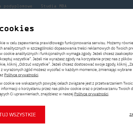
a podyplomowe
Studia MBA
Badania
Dla
Dl
lni
w PJATK
naukowe
studenta
pr
cookies
V Sezonu MLE w PJATK!
ookie w celu zapewnienia prawidłowego funkcjonowania serwisu. Możemy równi
ach analitycznych w szczególności dopasowania treści reklamowych do Twoich pre
ie
ch
ickiego
Transfer z innej uczelni
Studia stacjonarne I st. PL
Wymiana z Japonią
JICA
Opłaty za studia
Studia stacjonarne I st. EN
Erasmus+
Wirtualna Polska
ów cookie analitycznych i funkcjonalnych wymaga zgody. Jeżeli chcesz zaakcepto
ia.
rz
,
Redukcja czesnego
Studia stacjonarne II st. PL
Uczelnie partnerskie
Orange Polska
Stypendia
Studia stacjonarne II st. EN
Dla studentów
akceptuj wszystkie”. Jeżeli nie wyrażasz zgody na korzystanie przez nas z plików
a
ektach,
ałaniami
kie, kliknij „Odrzuć wszystkie”. Jeżeli chcesz dostosować swoje zgody, kliknij „Z
Dni otwarte PJATK
Studia niestacjonarne I st. PL
Mobilność kadry
Wirtualny spacer po uczelni
Studia niestacjonarne II st. PL
Staże w Japonii
ą z wyrażonych zgód możesz wycofać w każdym momencie, zmieniając wybrane u
Kalendarium wydarzeń
Studia niestacjonarne blended
Kontakt
Rozkład roku akademickiego
Studia niestacjonarne blended
esz
Polityce prywatności
.
onu MLE w PJATK!
rekrutacyjnych
learning * I st. PL
learning * I st. EN
ków cookie we wskazanych powyżej celach związane jest z przetwarzaniem Twoi
Konsultacje teczek SNM
Studia niestacjonarne blended
Kontakt
informacji o korzystaniu przez nas plików cookie oraz o przetwarzaniu Twoich
* Z wykorzystaniem metod i technik
learning * II st. PL
ących Ci uprawnieniach, znajdziesz w naszej
Polityce prywatności
.
kształcenia na odległość
sportu na Finały
Młodzieżowej Ligi
TUJ WSZYSTKIE
Z
ca
(sobota) w auli budynku A PJATK
O nas
O Biurze Prasowym
Organy
Press pack
Dla nowych studentów
Spotkania tematyczne z PJATK
Komisje
Aktualności i komunikaty
Delegaci
Baza ekspertów PJATK