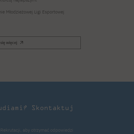
onie Młodzieżowej Ligi Esportowej
się więcej
udiami? Skontaktuj
 Rekrutacji, aby otrzymać odpowiedzi