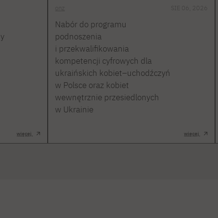
onz
SIE 06, 2026
Nabór do programu
ty
podnoszenia
i przekwalifikowania
kompetencji cyfrowych dla
ukraińskich kobiet–uchodźczyń
w Polsce oraz kobiet
wewnętrznie przesiedlonych
w Ukrainie
więcej
więcej