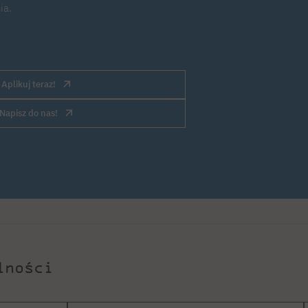
ia.
Aplikuj teraz!
Napisz do nas!
lności