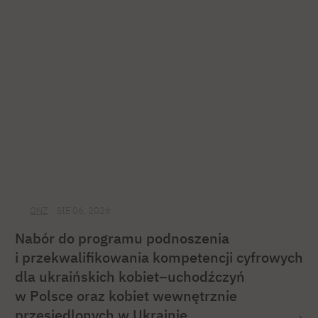
ONZ
SIE 06, 2026
Nabór do programu podnoszenia
i przekwalifikowania kompetencji cyfrowych
dla ukraińskich kobiet–uchodźczyń
w Polsce oraz kobiet wewnętrznie
przesiedlonych w Ukrainie