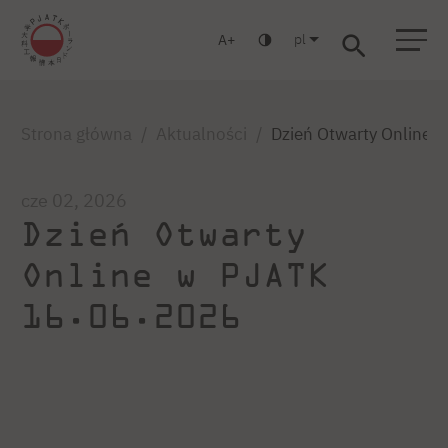
pl
A
Warszawa
Gdańsk
Liceum
Studia podyplomowe
Studia MBA
Zaloguj się
Strona główna
Aktualności
Dzień Otwarty Online 
cze 02, 2026
Dzień Otwarty
Online w PJATK
16.06.2026