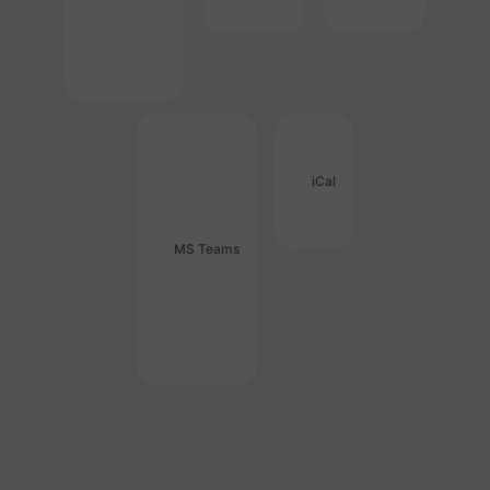
iCal
MS Teams