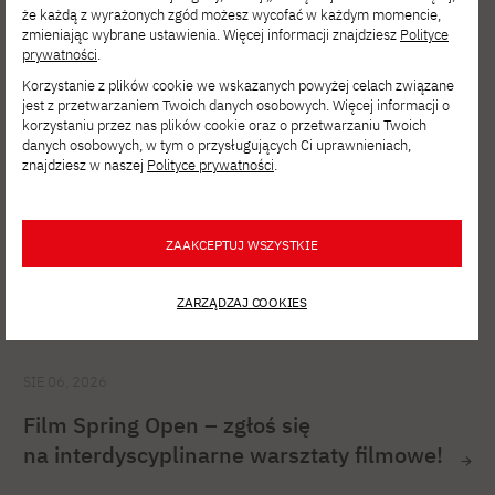
aktualności
że każdą z wyrażonych zgód możesz wycofać w każdym momencie,
zmieniając wybrane ustawienia. Więcej informacji znajdziesz
Polityce
prywatności
.
Korzystanie z plików cookie we wskazanych powyżej celach związane
jest z przetwarzaniem Twoich danych osobowych. Więcej informacji o
korzystaniu przez nas plików cookie oraz o przetwarzaniu Twoich
danych osobowych, w tym o przysługujących Ci uprawnieniach,
znajdziesz w naszej
Polityce prywatności
.
ZAAKCEPTUJ WSZYSTKIE
ZARZĄDZAJ COOKIES
SIE 06, 2026
Film Spring Open – zgłoś się
na interdyscyplinarne warsztaty filmowe!