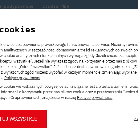
a podyplomowe
Studia MBA
Badania
Dla
Dl
lni
w PJATK
naukowe
studenta
pr
cookies
ub Karpoluk w podcaście Radio Kraków
ookie w celu zapewnienia prawidłowego funkcjonowania serwisu. Możemy równi
ach analitycznych w szczególności dopasowania treści reklamowych do Twoich pre
ie
ch
ickiego
Transfer z innej uczelni
Studia stacjonarne I st. PL
Wymiana z Japonią
JICA
Opłaty za studia
Studia stacjonarne I st. EN
Erasmus+
Wirtualna Polska
ów cookie analitycznych i funkcjonalnych wymaga zgody. Jeżeli chcesz zaakcepto
ia.
rz
,
Redukcja czesnego
Studia stacjonarne II st. PL
Uczelnie partnerskie
Orange Polska
Stypendia
Studia stacjonarne II st. EN
Dla studentów
akceptuj wszystkie”. Jeżeli nie wyrażasz zgody na korzystanie przez nas z plików
a
ektach,
ałaniami
kie, kliknij „Odrzuć wszystkie”. Jeżeli chcesz dostosować swoje zgody, kliknij „Z
Dni otwarte PJATK
Studia niestacjonarne I st. PL
Mobilność kadry
Wirtualny spacer po uczelni
Studia niestacjonarne II st. PL
Staże w Japonii
ą z wyrażonych zgód możesz wycofać w każdym momencie, zmieniając wybrane u
Kalendarium wydarzeń
Studia niestacjonarne blended
Kontakt
Rozkład roku akademickiego
Studia niestacjonarne blended
esz
Polityce prywatności
.
rpoluk w podcaście R
rekrutacyjnych
learning * I st. PL
learning * I st. EN
ków cookie we wskazanych powyżej celach związane jest z przetwarzaniem Twoi
Konsultacje teczek SNM
Studia niestacjonarne blended
Kontakt
informacji o korzystaniu przez nas plików cookie oraz o przetwarzaniu Twoich
* Z wykorzystaniem metod i technik
learning * II st. PL
ących Ci uprawnieniach, znajdziesz w naszej
Polityce prywatności
.
kształcenia na odległość
 z udziałem doktora Jakuba Karpoluka,
m najnowszego odcinka audycji
Radio
TUJ WSZYSTKIE
Z
O nas
O Biurze Prasowym
Organy
Press pack
Dla nowych studentów
Spotkania tematyczne z PJATK
Komisje
Aktualności i komunikaty
Delegaci
Baza ekspertów PJATK