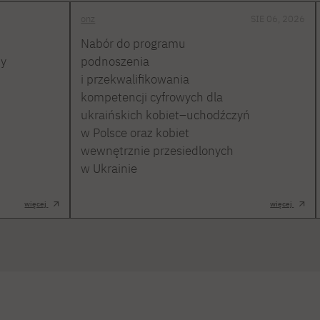
onz
SIE 06, 2026
Nabór do programu
ty
podnoszenia
i przekwalifikowania
kompetencji cyfrowych dla
ukraińskich kobiet–uchodźczyń
w Polsce oraz kobiet
wewnętrznie przesiedlonych
w Ukrainie
więcej
więcej