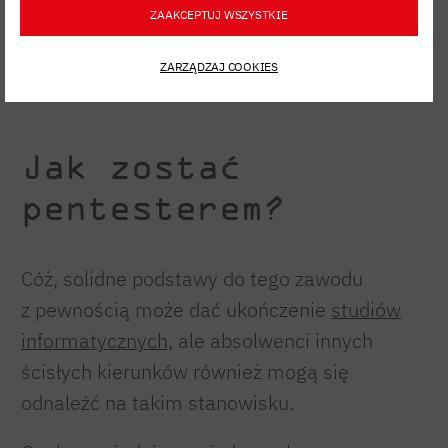
ZAAKCEPTUJ WSZYSTKIE
ZARZĄDZAJ COOKIES
Jak zostać
pentesterem?
Cóż, solidne podstawy do tego zawodu
z pewnością może dać ukończenie
studiów
informatycznych,
ale absolwenci innych
ścisłych kierunków również mogą się
odnaleźć na takim stanowisku.