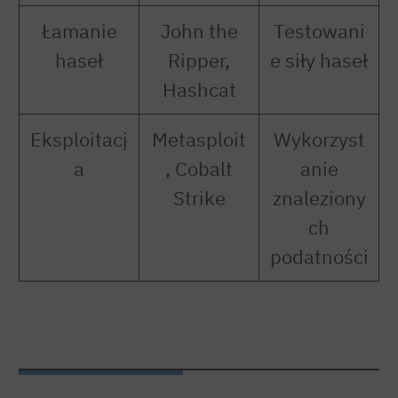
Łamanie
John the
Testowani
haseł
Ripper,
e siły haseł
Hashcat
Eksploitacj
Metasploit
Wykorzyst
a
, Cobalt
anie
Strike
znaleziony
ch
podatności