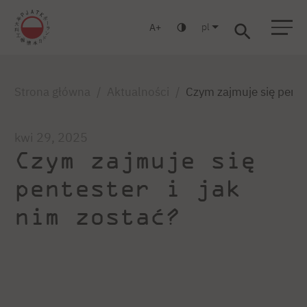
pl
A
Warszawa
Gdańsk
Liceum
Studia podyplomowe
Studia MBA
Zaloguj się
Strona główna
Aktualności
Czym zajmuje się pentes
kwi 29, 2025
Czym zajmuje się
pentester i jak
nim zostać?