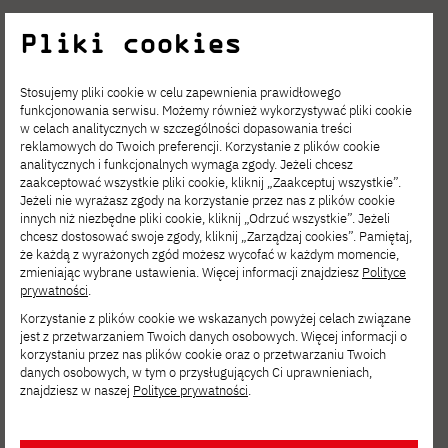
Podobnie oczywista w tym zawodzie jest
Pliki cookies
wiedza o technikach stosowanych
przez cyberprzestępców, czyli znajomość
Stosujemy pliki cookie w celu zapewnienia prawidłowego
funkcjonowania serwisu. Możemy również wykorzystywać pliki cookie
różnych rodzajów ataków, takich jak
SQL
w celach analitycznych w szczególności dopasowania treści
reklamowych do Twoich preferencji. Korzystanie z plików cookie
Injection, Cross-Site Scripting (XSS)
analitycznych i funkcjonalnych wymaga zgody. Jeżeli chcesz
zaakceptować wszystkie pliki cookie, kliknij „Zaakceptuj wszystkie”.
czy Buffer Overflow
.
Jeżeli nie wyrażasz zgody na korzystanie przez nas z plików cookie
innych niż niezbędne pliki cookie, kliknij „Odrzuć wszystkie”. Jeżeli
Co do umiejętności miękkich ważna jest
chcesz dostosować swoje zgody, kliknij „Zarządzaj cookies”. Pamiętaj,
że każdą z wyrażonych zgód możesz wycofać w każdym momencie,
tu zdolność
analitycznego i kreatywnego
zmieniając wybrane ustawienia. Więcej informacji znajdziesz
Polityce
prywatności
.
myślenia, dociekliwość i spostrzegawczość,
Korzystanie z plików cookie we wskazanych powyżej celach związane
komunikatywność, przydaje się również
jest z przetwarzaniem Twoich danych osobowych. Więcej informacji o
korzystaniu przez nas plików cookie oraz o przetwarzaniu Twoich
odporność na stres.
danych osobowych, w tym o przysługujących Ci uprawnieniach,
znajdziesz w naszej
Polityce prywatności
.