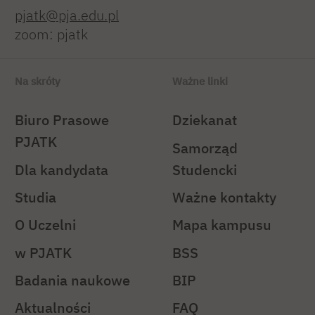
pjatk@pja.edu.pl
zoom: pjatk
Na skróty
Ważne linki
Biuro Prasowe
Dziekanat
PJATK
Samorząd
Dla kandydata
Studencki
Studia
Ważne kontakty
O Uczelni
Mapa kampusu
w PJATK
BSS
Badania naukowe
BIP
Aktualności
FAQ