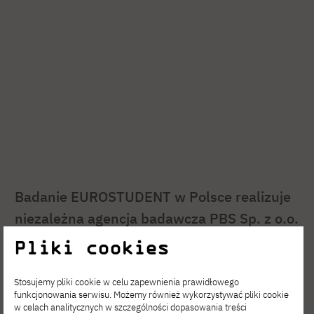
Badanie EUROSTUDENT w Polsce realizuje
niezależna agencja badawcza PBS Sp. z o.o.
na zlecenie Ministerstwa Nauki
Pliki cookies
i Szkolnictwa Wyższego.
Stosujemy pliki cookie w celu zapewnienia prawidłowego
funkcjonowania serwisu. Możemy również wykorzystywać pliki cookie
w celach analitycznych w szczególności dopasowania treści