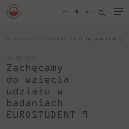
pl
A
Warszawa
Gdańsk
Liceum
Studia podyplomowe
Studia MBA
Zaloguj się
Strona główna
Aktualności
Zachęcamy do wzięcia
maj 06, 2025
Zachęcamy
do wzięcia
udziału w
badaniach
EUROSTUDENT 9