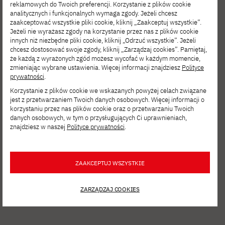
Kontakt:
eeurostudent@pbs.pl
reklamowych do Twoich preferencji. Korzystanie z plików cookie
analitycznych i funkcjonalnych wymaga zgody. Jeżeli chcesz
zaakceptować wszystkie pliki cookie, kliknij „Zaakceptuj wszystkie”.
Jeżeli nie wyrażasz zgody na korzystanie przez nas z plików cookie
innych niż niezbędne pliki cookie, kliknij „Odrzuć wszystkie”. Jeżeli
chcesz dostosować swoje zgody, kliknij „Zarządzaj cookies”. Pamiętaj,
że każdą z wyrażonych zgód możesz wycofać w każdym momencie,
zmieniając wybrane ustawienia. Więcej informacji znajdziesz
Polityce
prywatności
.
Korzystanie z plików cookie we wskazanych powyżej celach związane
Zobacz inne
jest z przetwarzaniem Twoich danych osobowych. Więcej informacji o
korzystaniu przez nas plików cookie oraz o przetwarzaniu Twoich
aktualności
danych osobowych, w tym o przysługujących Ci uprawnieniach,
znajdziesz w naszej
Polityce prywatności
.
ZAAKCEPTUJ WSZYSTKIE
ZARZĄDZAJ COOKIES