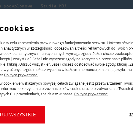
a podyplomowe
Studia MBA
Badania
Dla
Dl
lni
w PJATK
naukowe
studenta
pr
cookies
ookie w celu zapewnienia prawidłowego funkcjonowania serwisu. Możemy równi
ach analitycznych w szczególności dopasowania treści reklamowych do Twoich pre
ie
ch
ickiego
Transfer z innej uczelni
Studia stacjonarne I st. PL
Wymiana z Japonią
JICA
Opłaty za studia
Studia stacjonarne I st. EN
Erasmus+
Wirtualna Polska
ów cookie analitycznych i funkcjonalnych wymaga zgody. Jeżeli chcesz zaakcepto
ia.
rz
,
Redukcja czesnego
Studia stacjonarne II st. PL
Uczelnie partnerskie
Orange Polska
Stypendia
Studia stacjonarne II st. EN
Dla studentów
akceptuj wszystkie”. Jeżeli nie wyrażasz zgody na korzystanie przez nas z plików
a
ektach,
ałaniami
kie, kliknij „Odrzuć wszystkie”. Jeżeli chcesz dostosować swoje zgody, kliknij „Z
Dni otwarte PJATK
Studia niestacjonarne I st. PL
Mobilność kadry
Wirtualny spacer po uczelni
Studia niestacjonarne II st. PL
Staże w Japonii
ą z wyrażonych zgód możesz wycofać w każdym momencie, zmieniając wybrane u
Kalendarium wydarzeń
Studia niestacjonarne blended
Kontakt
Rozkład roku akademickiego
Studia niestacjonarne blended
esz
Polityce prywatności
.
rekrutacyjnych
learning * I st. PL
learning * I st. EN
ków cookie we wskazanych powyżej celach związane jest z przetwarzaniem Twoi
Konsultacje teczek SNM
Studia niestacjonarne blended
Kontakt
informacji o korzystaniu przez nas plików cookie oraz o przetwarzaniu Twoich
* Z wykorzystaniem metod i technik
learning * II st. PL
Filtruj aktualności w PJATK. Dowiedz się, co
ących Ci uprawnieniach, znajdziesz w naszej
Polityce prywatności
.
kształcenia na odległość
Uczelni, sprawdź najnowsze projekty i wyda
TUJ WSZYSTKIE
Z
O nas
O Biurze Prasowym
Organy
Press pack
Dla nowych studentów
Spotkania tematyczne z PJATK
Komisje
Aktualności i komunikaty
Delegaci
Baza ekspertów PJATK