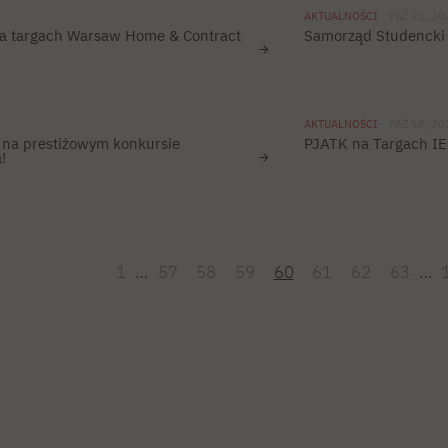
AKTUALNOŚCI
PAŹ 21, 20
a targach Warsaw Home & Contract
Samorząd Studencki 
AKTUALNOŚCI
PAŹ 18, 20
 na prestiżowym konkursie
PJATK na Targach IEF
!
1
…
57
58
59
60
61
62
63
…