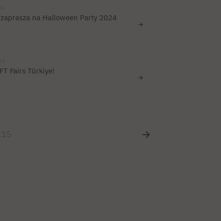
24
zaprasza na Halloween Party 2024
24
T Fairs Türkiye!
115