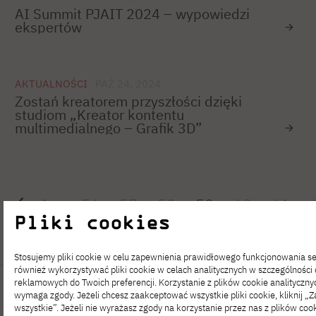
AI Summit PJAIT 2024 – wypowiedzi
ekspertów
AKTUALNOŚCI
PAŹ 24, 2024
Zostań kreatorem przyszłości dzięki
studiom „Kreator kontentu
multimedialnego – Grafik 3D”
1
…
56
57
58
59
60
61
Pliki cookies
Stosujemy pliki cookie w celu zapewnienia prawidłowego funkcjonowania 
również wykorzystywać pliki cookie w celach analitycznych w szczególności
reklamowych do Twoich preferencji. Korzystanie z plików cookie analityczny
wymaga zgody. Jeżeli chcesz zaakceptować wszystkie pliki cookie, kliknij „
wszystkie”. Jeżeli nie wyrażasz zgody na korzystanie przez nas z plików cook