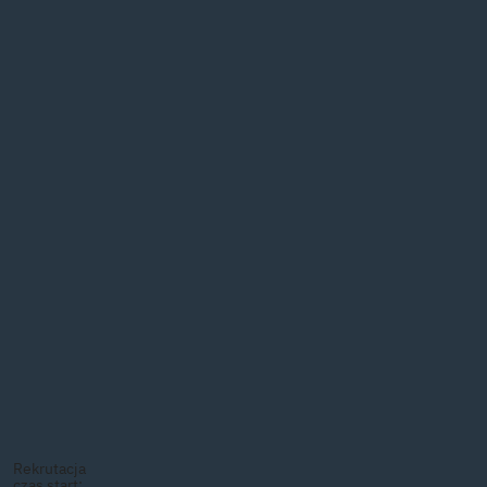
Rekrutacja
czas start: