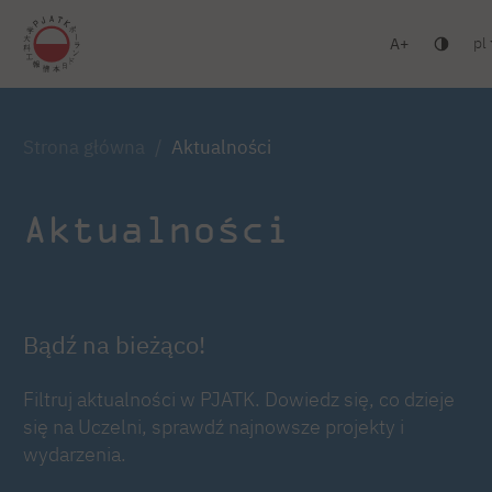
pl
A
Warszawa
Gdańsk
Liceum
Studia podyplomowe
Zaloguj się
Strona główna
Aktualności
Aktualności
Bądź na bieżąco!
Filtruj aktualności w PJATK. Dowiedz się, co dzieje
się na Uczelni, sprawdź najnowsze projekty i
wydarzenia.