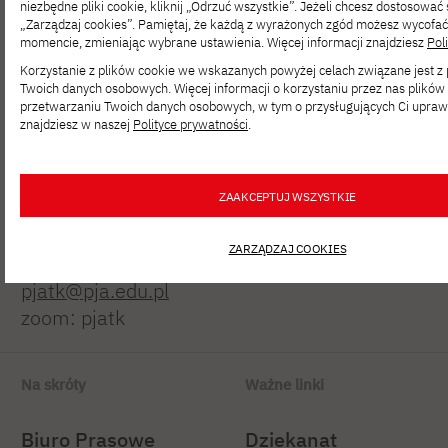
niezbędne pliki cookie, kliknij „Odrzuć wszystkie”. Jeżeli chcesz dostosować 
„Zarządzaj cookies”. Pamiętaj, że każdą z wyrażonych zgód możesz wycofa
momencie, zmieniając wybrane ustawienia. Więcej informacji znajdziesz
Pol
Korzystanie z plików cookie we wskazanych powyżej celach związane jest 
Twoich danych osobowych. Więcej informacji o korzystaniu przez nas plików 
Polsko-Japońska Akademia
przetwarzaniu Twoich danych osobowych, w tym o przysługujących Ci upraw
Technik Komputerowych
znajdziesz w naszej
Polityce prywatności
.
ul. Koszykowa 86; 02-008 Warszawa
ZAAKCEPTUJ WSZYSTKIE
tel:
+48 22 58 44 500
fax:
+48 22 58 44 501
ZARZĄDZAJ COOKIES
pjatk@pja.edu.pl
zoom: pjatk
Na skróty
Ważne linki
Biuro Prasowe
Dziekanat