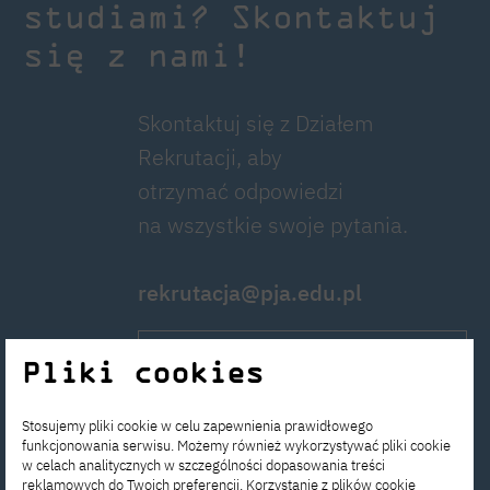
studiami? Skontaktuj
się z nami!
Skontaktuj się z Działem
Rekrutacji, aby
otrzymać odpowiedzi
na wszystkie swoje pytania.
rekrutacja@pja.edu.pl
Aplikuj teraz!
Pliki cookies
Napisz do nas!
Stosujemy pliki cookie w celu zapewnienia prawidłowego
funkcjonowania serwisu. Możemy również wykorzystywać pliki cookie
w celach analitycznych w szczególności dopasowania treści
reklamowych do Twoich preferencji. Korzystanie z plików cookie