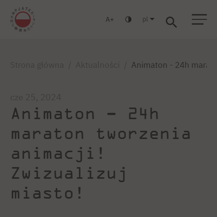
pl
A
Warszawa
Gdańsk
Liceum
Studia podyplomowe
Studia MBA
Zaloguj się
Strona główna
Aktualności
Animaton - 24h maraton
cze 25, 2024
Animaton – 24h
maraton tworzenia
animacji!
Zwizualizuj
miasto!