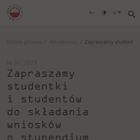
pl
A
Warszawa
Gdańsk
Liceum
Studia podyplomowe
Stu
Zaloguj się
Strona główna
Aktualności
Zapraszamy studentki 
lis 30, 2023
Zapraszamy
studentki
i studentów
do składania
wniosków
o stupendium