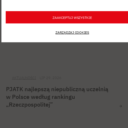
ZAAKCEPTUJ WSZYSTKIE
ZARZĄDZAJ COOKIES
AKTUALNOŚCI
LIP 29, 2026
PJATK najlepszą niepubliczną uczelnią
w Polsce według rankingu
„Rzeczpospolitej”