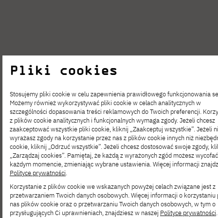
Pliki cookies
Stosujemy pliki cookie w celu zapewnienia prawidłowego funkcjonowania se
Możemy również wykorzystywać pliki cookie w celach analitycznych w
szczególności dopasowania treści reklamowych do Twoich preferencji. Korzy
z plików cookie analitycznych i funkcjonalnych wymaga zgody. Jeżeli chcesz
zaakceptować wszystkie pliki cookie, kliknij „Zaakceptuj wszystkie”. Jeżeli n
wyrażasz zgody na korzystanie przez nas z plików cookie innych niż niezbędn
cookie, kliknij „Odrzuć wszystkie”. Jeżeli chcesz dostosować swoje zgody, kli
„Zarządzaj cookies”. Pamiętaj, że każdą z wyrażonych zgód możesz wycofa
DYDAKTYKA
LIP 30, 2026
każdym momencie, zmieniając wybrane ustawienia. Więcej informacji znajdz
Polityce prywatności
.
Wsparcie procesów dydaktycznych
Korzystanie z plików cookie we wskazanych powyżej celach związane jest z
za pośrednictwem platformy NAVOICA
przetwarzaniem Twoich danych osobowych. Więcej informacji o korzystaniu 
nas plików cookie oraz o przetwarzaniu Twoich danych osobowych, w tym o
przysługujących Ci uprawnieniach, znajdziesz w naszej
Polityce prywatności
.