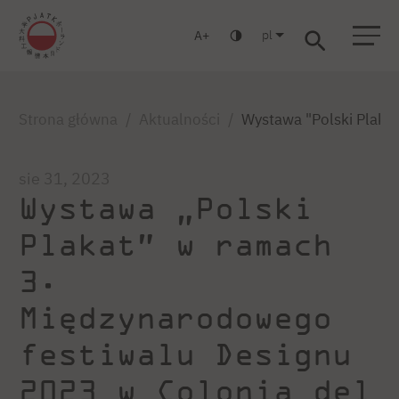
pl
A
Warszawa
Gdańsk
Liceum
Studia podyplomowe
Studia MBA
Zaloguj się
Strona główna
Aktualności
Wystawa "Polski Plaka
sie 31, 2023
Wystawa „Polski
Plakat” w ramach
3.
Międzynarodowego
festiwalu Designu
2023 w Colonia del