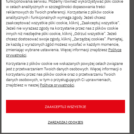
funkcjonowania serwisu. Możemy również wykorzystywać pliki cookie
w celach analitycznych w szczególności dopasowania treści
reklamowych do Twoich preferencji. Korzystanie z plików cookie
analitycznych i funkcjonalnych wymaga zgody. Jeżeli chcesz
zaakceptować wszystkie pliki cookie, kliknij „Zaakceptuj wszystkie”.
Jeżeli nie wyrażasz zgody na korzystanie przez nas z plików cookie
innych niż niezbędne pliki cookie, kliknij „Odrzuć wszystkie”. Jeżeli
chcesz dostosować swoje zgody, kliknij „Zarządzaj cookies”. Pamiętaj,
że każdą z wyrażonych zgód możesz wycofać w każdym momencie,
zmieniając wybrane ustawienia. Więcej informacji znajdziesz
Polityce
SIE 06, 2026
prywatności
.
Film Spring Open – zgłoś się
Korzystanie z plików cookie we wskazanych powyżej celach związane
na interdyscyplinarne warsztaty filmowe!
jest z przetwarzaniem Twoich danych osobowych. Więcej informacji o
korzystaniu przez nas plików cookie oraz o przetwarzaniu Twoich
danych osobowych, w tym o przysługujących Ci uprawnieniach,
znajdziesz w naszej
Polityce prywatności
.
ZAAKCEPTUJ WSZYSTKIE
ZARZĄDZAJ COOKIES