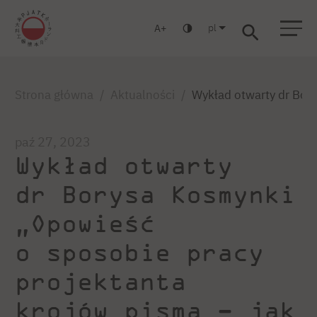
pl
A
Warszawa
Gdańsk
Liceum
Studia podyplomowe
Studia MBA
Zaloguj się
Strona główna
Aktualności
Wykład otwarty dr Bory
paź 27, 2023
Wykład otwarty
dr Borysa Kosmynki
„Opowieść
o sposobie pracy
projektanta
krojów pisma – jak