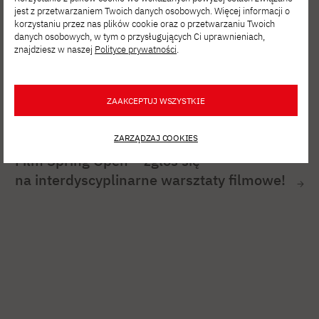
jest z przetwarzaniem Twoich danych osobowych. Więcej informacji o
korzystaniu przez nas plików cookie oraz o przetwarzaniu Twoich
danych osobowych, w tym o przysługujących Ci uprawnieniach,
znajdziesz w naszej
Polityce prywatności
.
ZAAKCEPTUJ WSZYSTKIE
SIE 06, 2026
ZARZĄDZAJ COOKIES
Film Spring Open – zgłoś się
na interdyscyplinarne warsztaty filmowe!