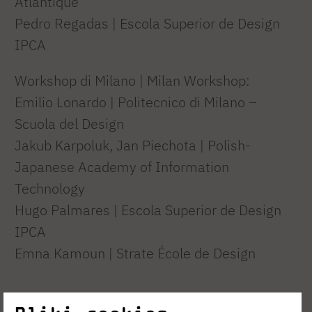
Atlantique
Pedro Regadas | Escola Superior de Design
IPCA
Workshop di Milano | Milan Workshop:
Emilio Lonardo | Politecnico di Milano –
Scuola del Design
Jakub Karpoluk, Jan Piechota | Polish-
Japanese Academy of Information
Technology
Hugo Palmares | Escola Superior de Design
IPCA
Emna Kamoun | Strate École de Design