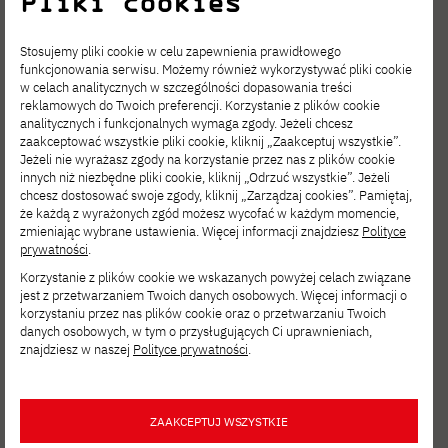
Pliki cookies
Stosujemy pliki cookie w celu zapewnienia prawidłowego
funkcjonowania serwisu. Możemy również wykorzystywać pliki cookie
w celach analitycznych w szczególności dopasowania treści
reklamowych do Twoich preferencji. Korzystanie z plików cookie
analitycznych i funkcjonalnych wymaga zgody. Jeżeli chcesz
zaakceptować wszystkie pliki cookie, kliknij „Zaakceptuj wszystkie”.
Jeżeli nie wyrażasz zgody na korzystanie przez nas z plików cookie
innych niż niezbędne pliki cookie, kliknij „Odrzuć wszystkie”. Jeżeli
chcesz dostosować swoje zgody, kliknij „Zarządzaj cookies”. Pamiętaj,
że każdą z wyrażonych zgód możesz wycofać w każdym momencie,
zmieniając wybrane ustawienia. Więcej informacji znajdziesz
Polityce
prywatności
.
Korzystanie z plików cookie we wskazanych powyżej celach związane
jest z przetwarzaniem Twoich danych osobowych. Więcej informacji o
Więcej o warsztatach zorganizowanych w ramach projektu
korzystaniu przez nas plików cookie oraz o przetwarzaniu Twoich
danych osobowych, w tym o przysługujących Ci uprawnieniach,
Maintain Mountains
znajdziesz w naszej
Polityce prywatności
.
ZAAKCEPTUJ WSZYSTKIE
Warsztaty Maintain Mountains zostały