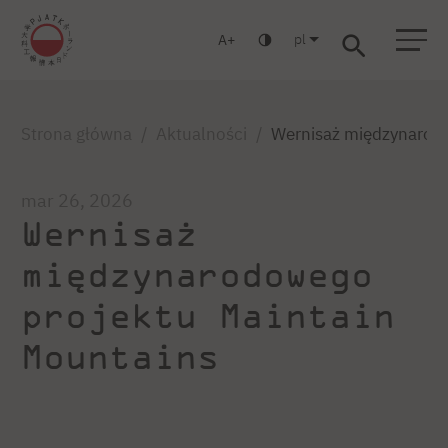
pl
A
Warszawa
Gdańsk
Liceum
Studia podyplomowe
Studia MBA
Zaloguj się
Strona główna
Aktualności
Wernisaż międzynarod
mar 26, 2026
Wernisaż
międzynarodowego
projektu Maintain
Mountains