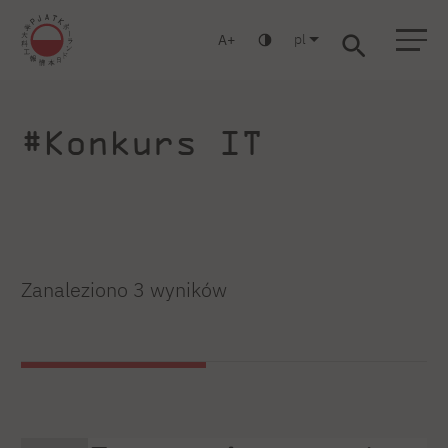
pl
A
Warszawa
Gdańsk
Liceum
Studia podyplomowe
Studia MBA
Zaloguj się
#Konkurs IT
Zanaleziono 3 wyników