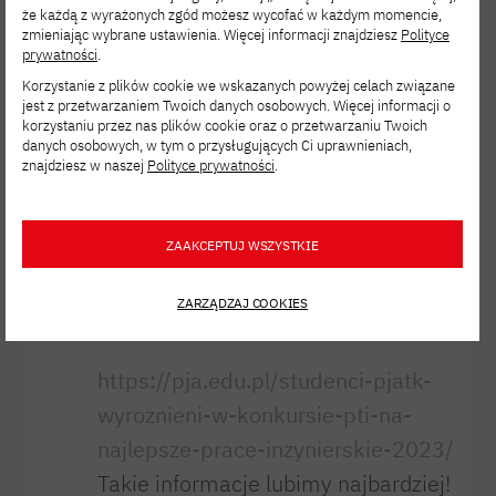
że każdą z wyrażonych zgód możesz wycofać w każdym momencie,
Studenci PJATK
zmieniając wybrane ustawienia. Więcej informacji znajdziesz
Polityce
prywatności
.
wyróżnieni
Korzystanie z plików cookie we wskazanych powyżej celach związane
jest z przetwarzaniem Twoich danych osobowych. Więcej informacji o
w konkursie PTI
korzystaniu przez nas plików cookie oraz o przetwarzaniu Twoich
danych osobowych, w tym o przysługujących Ci uprawnieniach,
na najlepsze
znajdziesz w naszej
Polityce prywatności
.
prace
inżynierskie
ZAAKCEPTUJ WSZYSTKIE
2023
ZARZĄDZAJ COOKIES
https://pja.edu.pl/studenci-pjatk-
wyroznieni-w-konkursie-pti-na-
najlepsze-prace-inzynierskie-2023/
Takie informacje lubimy najbardziej!