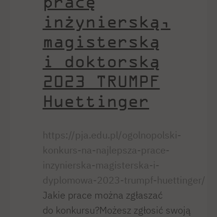
pracę
inżynierską,
magisterską
i doktorską
2023 TRUMPF
Huettinger
https://pja.edu.pl/ogolnopolski-
konkurs-na-najlepsza-prace-
inzynierska-magisterska-i-
dyplomowa-2023-trumpf-huettinger/
Jakie prace można zgłaszać
do konkursu?Możesz zgłosić swoją