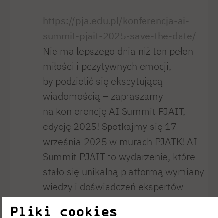
https://pja.edu.pl/konferencja-ai-
summit-pjait-2025-save-the-date/
Nie ma lepszego dnia niż ten pełen
miłości i pozytywnych emocji,
by podzielić się ekscytującą
wiadomością – zapraszamy
na konferencję AI Summit PJAIT,
edycję 2025! Spotkajmy się 17
września 2025 w murach PJATK! AI
Summit PJAIT to wydarzenie, które
stało się unikalną platformą wymiany
wiedzy i doświadczeń ekspertów
i pasjonatów różnych dziedzin, takich
Pliki cookies
jak media, sztuka, technologie, IT,