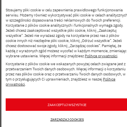
czy prawo. To, co ich łączy, to chęć
Stosujemy pliki cookie w celu zapewnienia prawidłowego funkcjonowania
serwisu. Możemy również wykorzystywać pliki cookie w celach analitycznyc
eksploracji […]
w szczególności dopasowania treści reklamowych do Twoich preferencji.
Korzystanie z plików cookie analitycznych i funkcjonalnych wymaga zgody.
Zapraszamy
Jeżeli chcesz zaakceptować wszystkie pliki cookie, kliknij „Zaakceptuj
wszystkie”. Jeżeli nie wyrażasz zgody na korzystanie przez nas z plików
na otwarty
cookie innych niż niezbędne pliki cookie, kliknij „Odrzuć wszystkie”. Jeżeli
chcesz dostosować swoje zgody, kliknij „Zarządzaj cookies”. Pamiętaj, że
każdą z wyrażonych zgód możesz wycofać w każdym momencie, zmieniając
wykład
wybrane ustawienia. Więcej informacji znajdziesz
Polityce prywatności
.
z Bielik.AI!
Korzystanie z plików cookie we wskazanych powyżej celach związane jest z
przetwarzaniem Twoich danych osobowych. Więcej informacji o korzystaniu
przez nas plików cookie oraz o przetwarzaniu Twoich danych osobowych, w
tym o przysługujących Ci uprawnieniach, znajdziesz w naszej
Polityce
prywatności
.
https://pja.edu.pl/zapraszamy-na-
otwarty-wyklad-z-bielik-ai/
Data: 18.02.2025Godzina: 18:00-
ZAAKCEPTUJ WSZYSTKIE
20:00Miejsce: PJATK aula B1 –
ZARZĄDZAJ COOKIES
budynek B, ul.Koszykowa 86