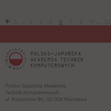
1
...
3
4
5
6
7
8
9
...
11
Polsko-Japońska Akademia
Technik Komputerowych
ul. Koszykowa 86; 02-008 Warszawa