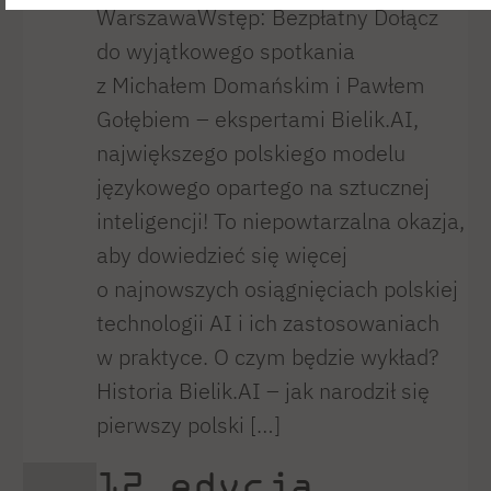
WarszawaWstęp: Bezpłatny Dołącz
do wyjątkowego spotkania
z Michałem Domańskim i Pawłem
Gołębiem – ekspertami Bielik.AI,
największego polskiego modelu
językowego opartego na sztucznej
inteligencji! To niepowtarzalna okazja,
aby dowiedzieć się więcej
o najnowszych osiągnięciach polskiej
technologii AI i ich zastosowaniach
w praktyce. O czym będzie wykład?
Historia Bielik.AI – jak narodził się
pierwszy polski […]
12 edycja