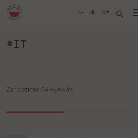
pl
A
Warszawa
Gdańsk
Liceum
Studia podyplomowe
Studia M
Zaloguj się
#IT
Zanaleziono 84 wyników