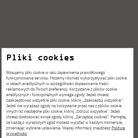
Pliki cookies
SIE 06, 2026
Stosujemy pliki cookie w celu zapewnienia prawidłowego
Film Spring Open – zgłoś się
funkcjonowania serwisu. Możemy również wykorzystywać pliki cookie
w celach analitycznych w szczególności dopasowania treści
na interdyscyplinarne warsztaty filmowe!
reklamowych do Twoich preferencji. Korzystanie z plików cookie
analitycznych i funkcjonalnych wymaga zgody. Jeżeli chcesz
zaakceptować wszystkie pliki cookie, kliknij „Zaakceptuj wszystkie”.
Jeżeli nie wyrażasz zgody na korzystanie przez nas z plików cookie
innych niż niezbędne pliki cookie, kliknij „Odrzuć wszystkie”. Jeżeli
chcesz dostosować swoje zgody, kliknij „Zarządzaj cookies”. Pamiętaj,
że każdą z wyrażonych zgód możesz wycofać w każdym momencie,
zmieniając wybrane ustawienia. Więcej informacji znajdziesz
Polityce
prywatności
.