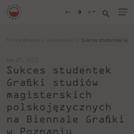
pl
A
Warszawa
Gdańsk
Liceum
Studia podyplomowe
Studia MBA
Zaloguj się
Strona główna
Aktualności
Sukces studentek Grafi
kwi 27, 2023
Sukces studentek
Grafiki studiów
magisterskich
polskojęzycznych
na Biennale Grafiki
w Poznaniu