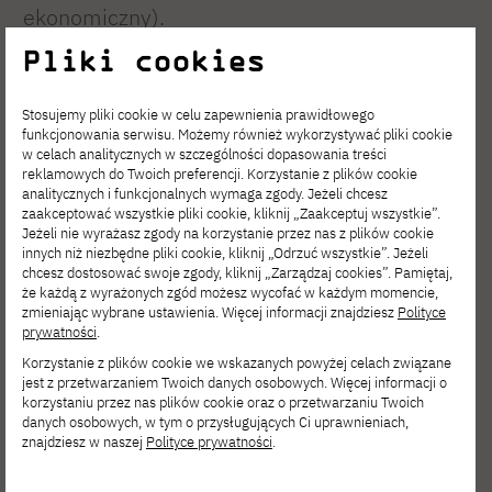
ekonomiczny).
Pliki cookies
Stosujemy pliki cookie w celu zapewnienia prawidłowego
funkcjonowania serwisu. Możemy również wykorzystywać pliki cookie
Kontent cyfrowy
w celach analitycznych w szczególności dopasowania treści
reklamowych do Twoich preferencji. Korzystanie z plików cookie
analitycznych i funkcjonalnych wymaga zgody. Jeżeli chcesz
dostarcza kompleksowych narzędzi do
zaakceptować wszystkie pliki cookie, kliknij „Zaakceptuj wszystkie”.
Jeżeli nie wyrażasz zgody na korzystanie przez nas z plików cookie
efektywnego projektowania i tworzenia
innych niż niezbędne pliki cookie, kliknij „Odrzuć wszystkie”. Jeżeli
chcesz dostosować swoje zgody, kliknij „Zarządzaj cookies”. Pamiętaj,
rozwiązań technologicznych opartych o
że każdą z wyrażonych zgód możesz wycofać w każdym momencie,
zmieniając wybrane ustawienia. Więcej informacji znajdziesz
Polityce
nowoczesne oprogramowania i trendy
prywatności
.
rynkowe (kontekst kreatywny).
Korzystanie z plików cookie we wskazanych powyżej celach związane
jest z przetwarzaniem Twoich danych osobowych. Więcej informacji o
korzystaniu przez nas plików cookie oraz o przetwarzaniu Twoich
danych osobowych, w tym o przysługujących Ci uprawnieniach,
znajdziesz w naszej
Polityce prywatności
.
Narzędzia IT i cyberbezpieczeństwo