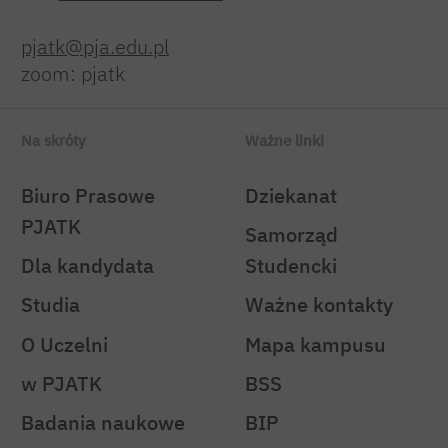
pjatk@pja.edu.pl
zoom: pjatk
Na skróty
Ważne linki
Biuro Prasowe
Dziekanat
PJATK
Samorząd
Dla kandydata
Studencki
Studia
Ważne kontakty
O Uczelni
Mapa kampusu
w PJATK
BSS
Badania naukowe
BIP