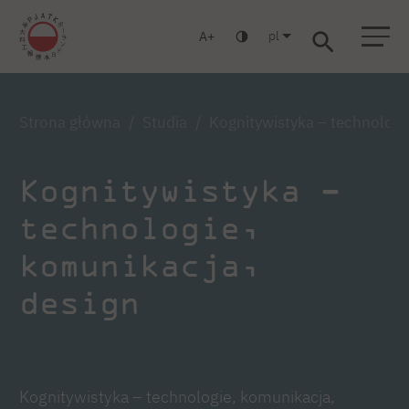
pl
A
Warszawa
Gdańsk
Liceum
Studia podyplomowe
Studia MBA
Zaloguj się
Strona główna
Studia
Kognitywistyka – technologi
Kognitywistyka –
technologie,
komunikacja,
design
Kognitywistyka – technologie, komunikacja,