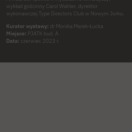
wykład gościnny Carol Wahler, dyrektor
wykonawczej Type Directors Club w Nowym Jorku.
Kurator wystawy:
dr Monika Marek-Łucka
Miejsce:
PJATK bud. A
Data:
czerwiec 2023 r.