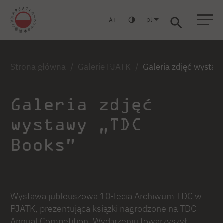
pl
A
Warszawa
Gdańsk
Liceum
Studia podyplomowe
Studia MBA
Zaloguj się
Strona główna
Galerie PJATK
Galeria zdjęć wysta
Galeria zdjęć
wystawy „TDC
Books”
Wystawa jubleuszowa 10-lecia Archiwum TDC w
PJATK, prezentująca książki nagrodzone na TDC
Annual Competition. Wydarzeniu towarzyszył