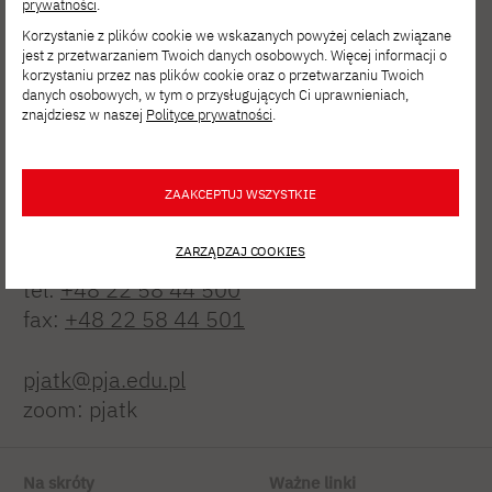
prywatności
.
Korzystanie z plików cookie we wskazanych powyżej celach związane
jest z przetwarzaniem Twoich danych osobowych. Więcej informacji o
korzystaniu przez nas plików cookie oraz o przetwarzaniu Twoich
danych osobowych, w tym o przysługujących Ci uprawnieniach,
znajdziesz w naszej
Polityce prywatności
.
Polsko-Japońska Akademia
ZAAKCEPTUJ WSZYSTKIE
Technik Komputerowych
ul. Koszykowa 86; 02-008 Warszawa
ZARZĄDZAJ COOKIES
tel:
+48 22 58 44 500
fax:
+48 22 58 44 501
pjatk@pja.edu.pl
zoom: pjatk
Na skróty
Ważne linki