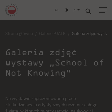
pl
A
Warszawa
Gdańsk
Liceum
Studia podyplomowe
Studia MBA
Zaloguj się
Strona główna
Galerie PJATK
Galeria zdjęć wysta
Galeria zdjęć
wystawy „School of
Not Knowing”
Na wystawie zaprezentowano prace
z kilkudziesięciu artystycznych uczelni z całego
świata, w których twórcy (artyści,naukowcy i