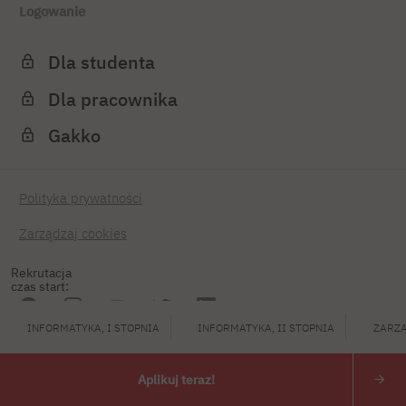
Logowanie
Dla studenta
Dla pracownika
Gakko
Polityka prywatności
Zarządzaj cookies
Rekrutacja
czas start:
INFORMATYKA, I STOPNIA
INFORMATYKA, II STOPNIA
ZARZĄ
PJATK 2026
Aplikuj teraz!