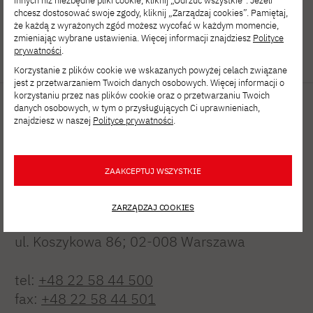
innych niż niezbędne pliki cookie, kliknij „Odrzuć wszystkie”. Jeżeli
chcesz dostosować swoje zgody, kliknij „Zarządzaj cookies”. Pamiętaj,
że każdą z wyrażonych zgód możesz wycofać w każdym momencie,
zmieniając wybrane ustawienia. Więcej informacji znajdziesz
Polityce
prywatności
.
Korzystanie z plików cookie we wskazanych powyżej celach związane
jest z przetwarzaniem Twoich danych osobowych. Więcej informacji o
korzystaniu przez nas plików cookie oraz o przetwarzaniu Twoich
danych osobowych, w tym o przysługujących Ci uprawnieniach,
znajdziesz w naszej
Polityce prywatności
.
ZAAKCEPTUJ WSZYSTKIE
Polsko-Japońska Akademia
ZARZĄDZAJ COOKIES
Technik Komputerowych
ul. Koszykowa 86; 02-008 Warszawa
tel:
+48 22 58 44 500
fax:
+48 22 58 44 501