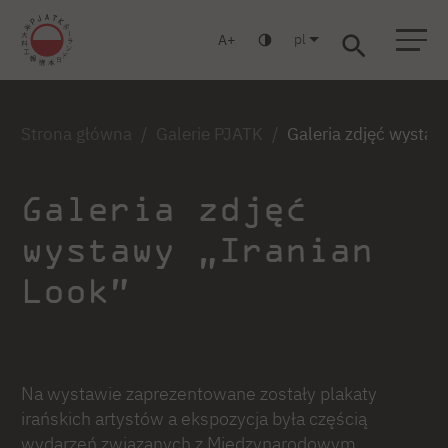
pl
A
Warszawa
Gdańsk
Liceum
Studia podyplomowe
Studia MBA
Zaloguj się
Strona główna
Galerie PJATK
Galeria zdjęć wystaw
Galeria zdjęć
wystawy „Iranian
Look”
Na wystawie zaprezentowane zostały plakaty
irańskich artystów a ekspozycja była częścią
wydarzeń związanych z Międzynarodowym