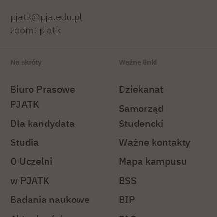
pjatk@pja.edu.pl
zoom: pjatk
Na skróty
Ważne linki
Biuro Prasowe
Dziekanat
PJATK
Samorząd
Dla kandydata
Studencki
Studia
Ważne kontakty
O Uczelni
Mapa kampusu
w PJATK
BSS
Badania naukowe
BIP