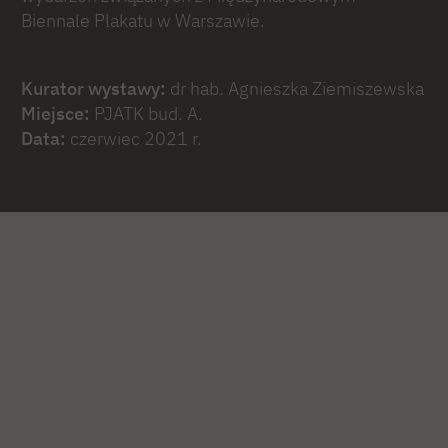
Biennale Plakatu w Warszawie.
Kurator wystawy:
dr hab. Agnieszka Ziemiszewska
Miejsce:
PJATK bud. A.
Data:
czerwiec 2021 r.