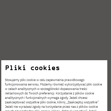
Pliki cookies
Stosujemy pliki cookie w celu zapewnienia prawidłowego
funkcjonowania serwisu. Możemy również wykorzystywać pliki cookie
w celach analitycznych w szczególności dopasowania treści
reklamowych do Twoich preferencji. Korzystanie z plików cookie
analitycznych i funkcjonalnych wymaga zgody. Jeżeli chcesz
zaakceptować wszystkie pliki cookie, kliknij „Zaakceptuj wszystkie”.
Jeżeli nie wyrażasz zgody na korzystanie przez nas z plików cookie