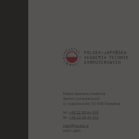
Polsko-Japońska Akademia
Technik Komputerowych
ul. Koszykowa 86; 02-008 Warszawa
tel:
+48 22 58 44 500
fax:
+48 22 58 44 501
pjatk@pja.edu.pl
zoom: pjatk