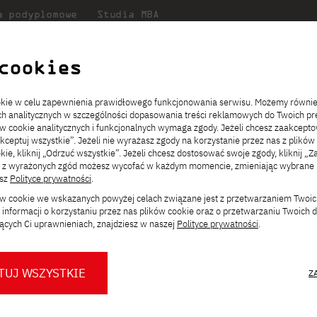
a podyplomowe
Studia MBA
Badania
Dla
Dl
lni
w PJATK
naukowe
studenta
pr
cookies
ria zdjęć wystawy „Eri Suenaga i Ryousaki Miyasaki”
ookie w celu zapewnienia prawidłowego funkcjonowania serwisu. Możemy równi
ach analitycznych w szczególności dopasowania treści reklamowych do Twoich pre
ie
ch
ickiego
Transfer z innej uczelni
Studia stacjonarne I st. PL
Wymiana z Japonią
JICA
Opłaty za studia
Studia stacjonarne I st. EN
Erasmus+
Wirtualna Polska
ów cookie analitycznych i funkcjonalnych wymaga zgody. Jeżeli chcesz zaakcepto
ia.
rz
,
Redukcja czesnego
Studia stacjonarne II st. PL
Uczelnie partnerskie
Orange Polska
Stypendia
Studia stacjonarne II st. EN
Dla studentów
akceptuj wszystkie”. Jeżeli nie wyrażasz zgody na korzystanie przez nas z plików
a
ektach,
ałaniami
kie, kliknij „Odrzuć wszystkie”. Jeżeli chcesz dostosować swoje zgody, kliknij „Z
Dni otwarte PJATK
Studia niestacjonarne I st. PL
Mobilność kadry
Wirtualny spacer po uczelni
Studia niestacjonarne II st. PL
Staże w Japonii
ęć wystawy „Eri Suen
ą z wyrażonych zgód możesz wycofać w każdym momencie, zmieniając wybrane u
Kalendarium wydarzeń
Studia niestacjonarne blended
Kontakt
Rozkład roku akademickiego
Studia niestacjonarne blended
esz
Polityce prywatności
.
rekrutacyjnych
learning * I st. PL
learning * I st. EN
ków cookie we wskazanych powyżej celach związane jest z przetwarzaniem Twoi
Konsultacje teczek SNM
Studia niestacjonarne blended
Kontakt
informacji o korzystaniu przez nas plików cookie oraz o przetwarzaniu Twoich
* Z wykorzystaniem metod i technik
learning * II st. PL
ących Ci uprawnieniach, znajdziesz w naszej
Polityce prywatności
.
kształcenia na odległość
skie dwóch japońskich artystów
entami, prezentujące japońską
TUJ WSZYSTKIE
Z
O nas
O Biurze Prasowym
Organy
Press pack
Dla nowych studentów
Spotkania tematyczne z PJATK
Komisje
Aktualności i komunikaty
Delegaci
Baza ekspertów PJATK