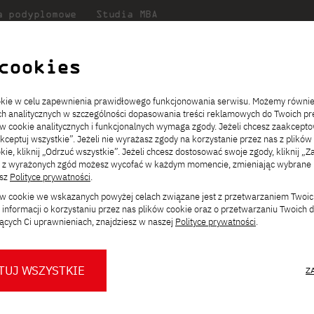
a podyplomowe
Studia MBA
Badania
Dla
Dl
lni
w PJATK
naukowe
studenta
pr
cookies
ria zdjęć wystawy „Animacje i prace multimedialne studentów SNM”
ookie w celu zapewnienia prawidłowego funkcjonowania serwisu. Możemy równi
ach analitycznych w szczególności dopasowania treści reklamowych do Twoich pre
ie
ch
ickiego
Transfer z innej uczelni
Studia stacjonarne I st. PL
Wymiana z Japonią
JICA
Opłaty za studia
Studia stacjonarne I st. EN
Erasmus+
Wirtualna Polska
ów cookie analitycznych i funkcjonalnych wymaga zgody. Jeżeli chcesz zaakcepto
ia.
rz
,
Redukcja czesnego
Studia stacjonarne II st. PL
Uczelnie partnerskie
Orange Polska
Stypendia
Studia stacjonarne II st. EN
Dla studentów
akceptuj wszystkie”. Jeżeli nie wyrażasz zgody na korzystanie przez nas z plików
a
ektach,
ałaniami
kie, kliknij „Odrzuć wszystkie”. Jeżeli chcesz dostosować swoje zgody, kliknij „Z
Dni otwarte PJATK
Studia niestacjonarne I st. PL
Mobilność kadry
Wirtualny spacer po uczelni
Studia niestacjonarne II st. PL
Staże w Japonii
ęć wystawy „Animacje
ą z wyrażonych zgód możesz wycofać w każdym momencie, zmieniając wybrane u
Kalendarium wydarzeń
Studia niestacjonarne blended
Kontakt
Rozkład roku akademickiego
Studia niestacjonarne blended
esz
Polityce prywatności
.
rekrutacyjnych
learning * I st. PL
learning * I st. EN
ne studentów SNM”
ków cookie we wskazanych powyżej celach związane jest z przetwarzaniem Twoi
Konsultacje teczek SNM
Studia niestacjonarne blended
Kontakt
informacji o korzystaniu przez nas plików cookie oraz o przetwarzaniu Twoich
* Z wykorzystaniem metod i technik
learning * II st. PL
ących Ci uprawnieniach, znajdziesz w naszej
Polityce prywatności
.
kształcenia na odległość
ac multimedialnych wybranych
u Sztuki Nowych Mediów,
TUJ WSZYSTKIE
Z
żnień najlepszych studentów
O nas
O Biurze Prasowym
Organy
Press pack
Dla nowych studentów
Spotkania tematyczne z PJATK
Komisje
Aktualności i komunikaty
Delegaci
Baza ekspertów PJATK