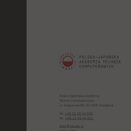
Polsko-Japońska Akademia
Technik Komputerowych
ul. Koszykowa 86; 02-008 Warszawa
tel:
+48 22 58 44 500
fax:
+48 22 58 44 501
pjatk@pja.edu.pl
zoom: pjatk