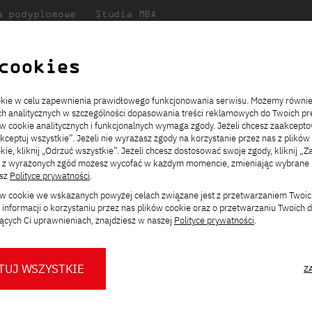
a podyplomowe
Studia MBA
Badania
Dla
Dl
lni
w PJATK
naukowe
studenta
pr
cookies
ria zdjęć dla wystawy “Ornithographies Xavi Bou“
ookie w celu zapewnienia prawidłowego funkcjonowania serwisu. Możemy równi
ach analitycznych w szczególności dopasowania treści reklamowych do Twoich pre
ie
ch
ickiego
Transfer z innej uczelni
Studia stacjonarne I st. PL
Wymiana z Japonią
JICA
Opłaty za studia
Studia stacjonarne I st. EN
Erasmus+
Wirtualna Polska
ów cookie analitycznych i funkcjonalnych wymaga zgody. Jeżeli chcesz zaakcepto
ia.
rz
,
Redukcja czesnego
Studia stacjonarne II st. PL
Uczelnie partnerskie
Orange Polska
Stypendia
Studia stacjonarne II st. EN
Dla studentów
akceptuj wszystkie”. Jeżeli nie wyrażasz zgody na korzystanie przez nas z plików
a
ektach,
ałaniami
kie, kliknij „Odrzuć wszystkie”. Jeżeli chcesz dostosować swoje zgody, kliknij „Z
Dni otwarte PJATK
Studia niestacjonarne I st. PL
Mobilność kadry
Wirtualny spacer po uczelni
Studia niestacjonarne II st. PL
Staże w Japonii
ęć dla wystawy “Orni
ą z wyrażonych zgód możesz wycofać w każdym momencie, zmieniając wybrane u
Kalendarium wydarzeń
Studia niestacjonarne blended
Kontakt
Rozkład roku akademickiego
Studia niestacjonarne blended
esz
Polityce prywatności
.
rekrutacyjnych
learning * I st. PL
learning * I st. EN
ków cookie we wskazanych powyżej celach związane jest z przetwarzaniem Twoi
Konsultacje teczek SNM
Studia niestacjonarne blended
Kontakt
informacji o korzystaniu przez nas plików cookie oraz o przetwarzaniu Twoich
* Z wykorzystaniem metod i technik
learning * II st. PL
ących Ci uprawnieniach, znajdziesz w naszej
Polityce prywatności
.
kształcenia na odległość
szpanskiego prezentującego
 Prace artysty w piękny sposób
TUJ WSZYSTKIE
Z
ptaków, łącząc sztukę i naukę
O nas
O Biurze Prasowym
Organy
Press pack
iu. Wystawa została dodatkowo
Dla nowych studentów
Spotkania tematyczne z PJATK
Komisje
Aktualności i komunikaty
Delegaci
Baza ekspertów PJATK