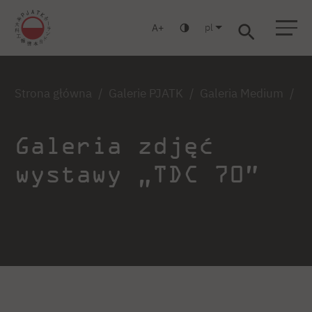
pl
A
Warszawa
Gdańsk
Liceum
Studia podyplomowe
Studia MBA
Zaloguj się
Strona główna
Galerie PJATK
Galeria Medium
Ga
Galeria zdjęć
wystawy „TDC 70”