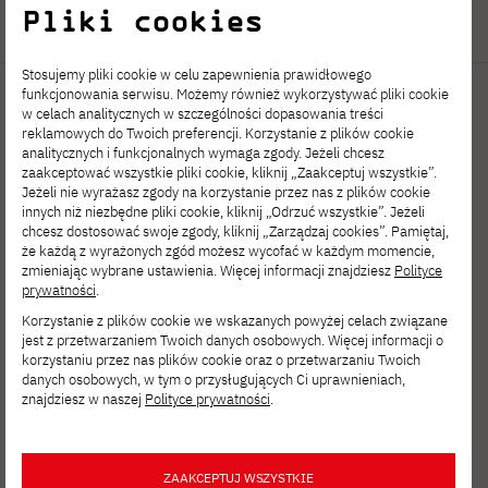
Pliki cookies
Stosujemy pliki cookie w celu zapewnienia prawidłowego
funkcjonowania serwisu. Możemy również wykorzystywać pliki cookie
w celach analitycznych w szczególności dopasowania treści
reklamowych do Twoich preferencji. Korzystanie z plików cookie
analitycznych i funkcjonalnych wymaga zgody. Jeżeli chcesz
zaakceptować wszystkie pliki cookie, kliknij „Zaakceptuj wszystkie”.
Jeżeli nie wyrażasz zgody na korzystanie przez nas z plików cookie
innych niż niezbędne pliki cookie, kliknij „Odrzuć wszystkie”. Jeżeli
chcesz dostosować swoje zgody, kliknij „Zarządzaj cookies”. Pamiętaj,
Polsko-Japońska Akademia
że każdą z wyrażonych zgód możesz wycofać w każdym momencie,
zmieniając wybrane ustawienia. Więcej informacji znajdziesz
Polityce
Technik Komputerowych
prywatności
.
ul. Koszykowa 86; 02-008 Warszawa
Korzystanie z plików cookie we wskazanych powyżej celach związane
jest z przetwarzaniem Twoich danych osobowych. Więcej informacji o
korzystaniu przez nas plików cookie oraz o przetwarzaniu Twoich
tel:
+48 22 58 44 500
danych osobowych, w tym o przysługujących Ci uprawnieniach,
fax:
+48 22 58 44 501
znajdziesz w naszej
Polityce prywatności
.
pjatk@pja.edu.pl
ZAAKCEPTUJ WSZYSTKIE
zoom: pjatk