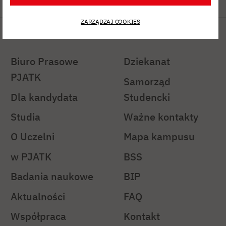
ZARZĄDZAJ COOKIES
Na skróty
Ważne linki
Biuro Prasowe
Dziekanat
PJATK
Samorząd
Dla kandydata
Studencki
Studia
Ważne kontakty
O Uczelni
Mapa kampusu
w PJATK
BSS
Badania naukowe
BIP
Aktualności
FAQ
Współpraca
Kontakt