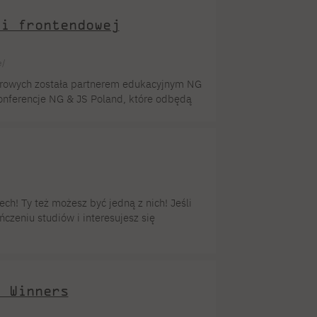
zuk, Danylo Dorofieiev, Franciszek
ji frontendowej
e/
rowych została partnerem edukacyjnym NG
onferencje NG & JS Poland, które odbędą
avaScript, czy sztuczną inteligencją, jest
takty i zagłębić się w najnowsze trendy
 […]
ch! Ty też możesz być jedną z nich! Jeśli
ńczeniu studiów i interesujesz się
znie dołącz do Hi-Tech Girls! Dołącz
riery zawodowej. Na najlepszych czekają
 Dziewczyny, pokażcie, […]
s Winners