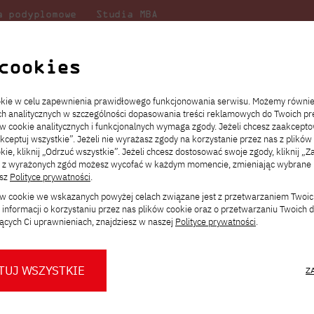
a podyplomowe
Studia MBA
Badania
Dla
Dl
lni
w PJATK
naukowe
studenta
pr
cookies
i
ookie w celu zapewnienia prawidłowego funkcjonowania serwisu. Możemy równi
ach analitycznych w szczególności dopasowania treści reklamowych do Twoich pre
ie
ch
ickiego
Transfer z innej uczelni
Studia stacjonarne I st. PL
Wymiana z Japonią
JICA
Opłaty za studia
Studia stacjonarne I st. EN
Erasmus+
Wirtualna Polska
ów cookie analitycznych i funkcjonalnych wymaga zgody. Jeżeli chcesz zaakcepto
ia.
rz
,
Redukcja czesnego
Studia stacjonarne II st. PL
Uczelnie partnerskie
Orange Polska
Stypendia
Studia stacjonarne II st. EN
Dla studentów
akceptuj wszystkie”. Jeżeli nie wyrażasz zgody na korzystanie przez nas z plików
a
ektach,
ałaniami
kie, kliknij „Odrzuć wszystkie”. Jeżeli chcesz dostosować swoje zgody, kliknij „Z
Dni otwarte PJATK
Studia niestacjonarne I st. PL
Mobilność kadry
Wirtualny spacer po uczelni
Studia niestacjonarne II st. PL
Staże w Japonii
ą z wyrażonych zgód możesz wycofać w każdym momencie, zmieniając wybrane u
Kalendarium wydarzeń
Studia niestacjonarne blended
Kontakt
Rozkład roku akademickiego
Studia niestacjonarne blended
esz
Polityce prywatności
.
rekrutacyjnych
learning * I st. PL
learning * I st. EN
ków cookie we wskazanych powyżej celach związane jest z przetwarzaniem Twoi
Konsultacje teczek SNM
Studia niestacjonarne blended
Kontakt
informacji o korzystaniu przez nas plików cookie oraz o przetwarzaniu Twoich
* Z wykorzystaniem metod i technik
learning * II st. PL
ących Ci uprawnieniach, znajdziesz w naszej
Polityce prywatności
.
kształcenia na odległość
Pięciu wykładowców PJATK nominowanych
Edukacyjnym 2024!
TUJ WSZYSTKIE
Z
O nas
O Biurze Prasowym
Organy
Press pack
ttps://pja.edu.pl/pieciu-wykladowcow-pjatk-nominowanych-w-plebiscycie-eduka
Dla nowych studentów
Spotkania tematyczne z PJATK
Komisje
Aktualności i komunikaty
Delegaci
Baza ekspertów PJATK
łęboko wierzymy, że wyspecjalizowana, zaangażowana i inspirując