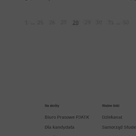
r inż. Krzysztofa Kalinowskiego. Nie jest to jednak zwykły cyfrowy 
uchu Ilia nie tylko zaprojektował postać i dał jej głos, ale i pełną 
ustro, odzwierciedlając mimikę użytkownika w czasie rzeczywistym.
1
...
25
26
27
28
29
30
31
...
50
Na skróty
Ważne linki
Biuro Prasowe PJATK
Dziekanat
Dla kandydata
Samorząd Stude