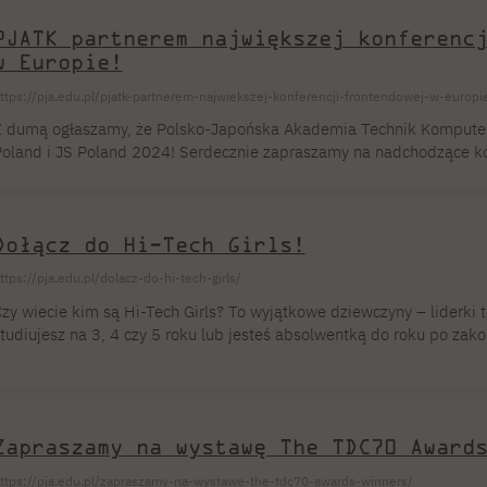
JATK, w składzie: Natalia Traczewska, Jakub Melzacki, Andre Mirońc
PJATK partnerem największej konferenc
ntoniak, Pavlo Khrapko, […]
w Europie!
ttps://pja.edu.pl/pjatk-partnerem-najwiekszej-konferencji-frontendowej-w-europi
 dumą ogłaszamy, że Polsko-Japońska Akademia Technik Kompute
oland i JS Poland 2024! Serdecznie zapraszamy na nadchodzące k
ię w listopadzie! Niezależnie od tego, czy pasjonujecie się Angular, J
o idealna okazja, aby uczyć się od najlepszych, poszerzyć swoje kon
 frontendzie. W ramach warsztatów 5 listopada oraz dwóch pełnych
Dołącz do Hi-Tech Girls!
ttps://pja.edu.pl/dolacz-do-hi-tech-girls/
zy wiecie kim są Hi-Tech Girls? To wyjątkowe dziewczyny – liderki te
tudiujesz na 3, 4 czy 5 roku lub jesteś absolwentką do roku po zako
agadnieniami związanymi z Data&AI, Cloud, Cybersecurity, to koniec
o wyjątkowego konkursu, który może przyspieszyć rozwój Twojej ka
agrody:– praktyki w Orange,– profesjonalny mentoring,– smartfony.
Zapraszamy na wystawę The TDC70 Award
ttps://pja.edu.pl/zapraszamy-na-wystawe-the-tdc70-awards-winners/