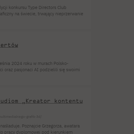
cji konkursu Type Directors Club
ficzny na świecie, trwający nieprzerwanie
konałości typograficznej, ale – stając się
lturę komunikacji wizualnej na całym
blisko 80 […]
pertów
ześnia 2024 roku w murach Polsko-
 oraz pasjonaci AI podzielili się swoimi
waliśmy o tym, jak AI wpływa na nowe
ferencji było zastanowienie się nad tym,
tudiom „Kreator kontentu
ultimedialnego-grafik-3d/
 naśladuje. Poznajcie Grzegorza, awatara
ego pracy dyplomowej pod kierunkiem