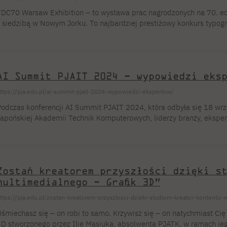
DC70 Warsaw Exhibition – to wystawa prac nagrodzonych na 70. edy
 siedzibą w Nowym Jorku. To najbardziej prestiżowy konkurs typogra
d ponad 70 lat. Nagrodzone projekty zyskują nie tylko certyfikat dos
lementem tzw. „wędrujących wystaw”– również i realny wpływ na ku
wiecie. Podczas warszawskiej edycji wystawy TDC zaprezentujemy 
AI Summit PJAIT 2024 – wypowiedzi eks
ttps://pja.edu.pl/ai-summit-pjait-2024-wypowiedzi-ekspertow/
odczas konferencji AI Summit PJAIT 2024, która odbyła się 18 wr
apońskiej Akademii Technik Komputerowych, liderzy branży, eksperci
oświadczeniem w obszarze rozwoju sztucznej inteligencji. Dyskuto
echnologie, media, sztukę, prawo czy medycynę. Głównym celem kon
ak AI kształtuje naszą rzeczywistość i jak może […]
Zostań kreatorem przyszłości dzięki s
multimedialnego – Grafik 3D”
ttps://pja.edu.pl/zostan-kreatorem-przyszlosci-dzieki-studiom-kreator-kontentu-m
śmiechasz się – on robi to samo. Krzywisz się – on natychmiast Cię
D stworzonego przez Ilię Masiuka, absolwenta PJATK, w ramach j