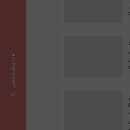
T
z
o
e
ś
h
Wyszukiwarka
P
J
d
t
j
h
U
3