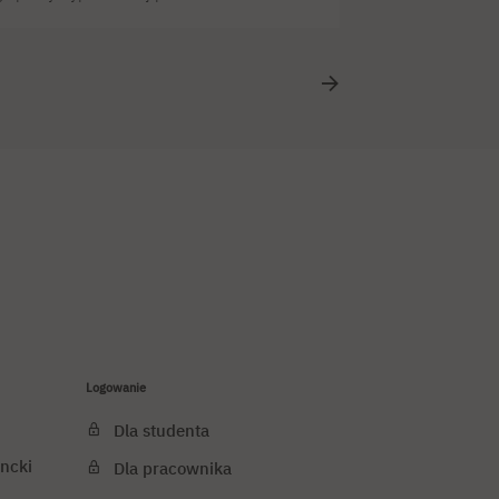
awatar! Dzięki technologii przechwytywania
paletę emocji. Awatar działa bowiem niczym
 […]
Logowanie
Dla studenta
ncki
Dla pracownika