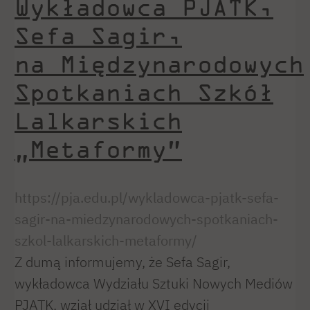
Wykładowca PJATK,
Sefa Sagir,
na Międzynarodowych
Spotkaniach Szkół
Lalkarskich
„Metaformy”
https://pja.edu.pl/wykladowca-pjatk-sefa-
sagir-na-miedzynarodowych-spotkaniach-
szkol-lalkarskich-metaformy/
Z dumą informujemy, że Sefa Sagir,
wykładowca Wydziału Sztuki Nowych Mediów
PJATK, wziął udział w XVI edycji