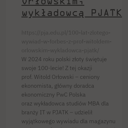
Orłowskim,
wykładowcą PJATK
https://pja.edu.pl/100-lat-zlotego-
wywiad-w-forbes-z-prof-witoldem-
orlowskim-wykladowca-pjatk/
W 2024 roku polski złoty świętuje
swoje 100-lecie! Z tej okazji
prof. Witold Orłowski – ceniony
ekonomista, główny doradca
ekonomiczny PwC Polska
oraz wykładowca studiów MBA dla
branży IT w PJATK – udzielił
wyjątkowego wywiadu dla magazynu