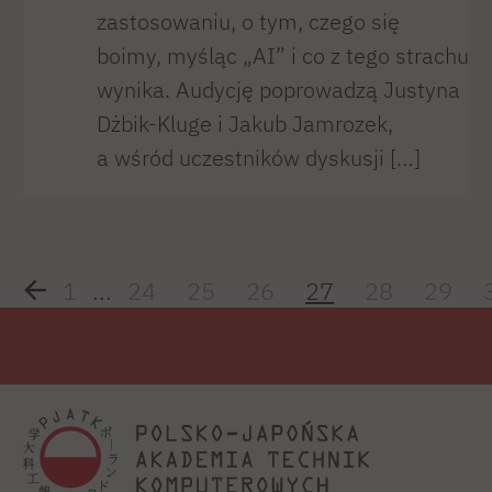
zastosowaniu, o tym, czego się
boimy, myśląc „AI” i co z tego strachu
wynika. Audycję poprowadzą Justyna
Dżbik-Kluge i Jakub Jamrozek,
a wśród uczestników dyskusji […]
1
...
24
25
26
27
28
29