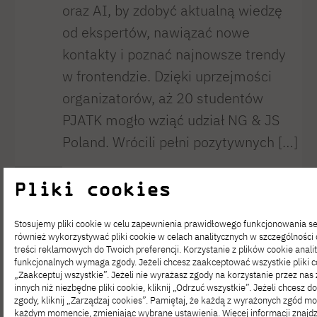
oraz AI, by zdobyć aktualną wiedzę
od ekspertów, nawiązać nowe
kontakty i poznać najnowsze trendy
w frontendzie. Dzięki uprzejmości
organizatorów, aż 20 studentów
PJATK mogło wziąć udział NG & JS
Poland. Wrócili pełni pozytywnych […]
Dr Jakub
Pliki cookies
Karpoluk,
Stosujemy pliki cookie w celu zapewnienia prawidłowego funkcjonowania 
wykładowca
również wykorzystywać pliki cookie w celach analitycznych w szczególnośc
treści reklamowych do Twoich preferencji. Korzystanie z plików cookie analit
PJATK,
funkcjonalnych wymaga zgody. Jeżeli chcesz zaakceptować wszystkie pliki coo
„Zaakceptuj wszystkie”. Jeżeli nie wyrażasz zgody na korzystanie przez nas 
w podcaście
innych niż niezbędne pliki cookie, kliknij „Odrzuć wszystkie”. Jeżeli chcesz
zgody, kliknij „Zarządzaj cookies”. Pamiętaj, że każdą z wyrażonych zgód 
każdym momencie, zmieniając wybrane ustawienia. Więcej informacji znajd