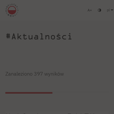
pl
A
Warszawa
Gdańsk
Liceum
Studia podyplomowe
Zaloguj się
#Aktualności
Zanaleziono 397 wyników