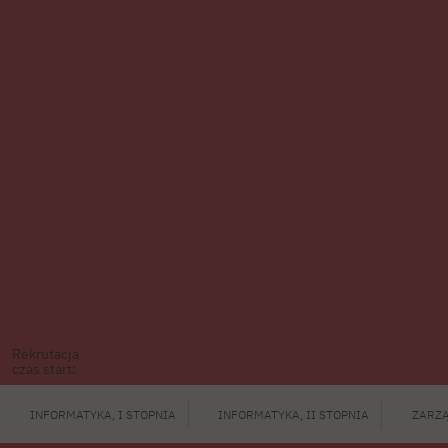
Rekrutacja
czas start:
INFORMATYKA, I STOPNIA
INFORMATYKA, II STOPNIA
ZARZĄ