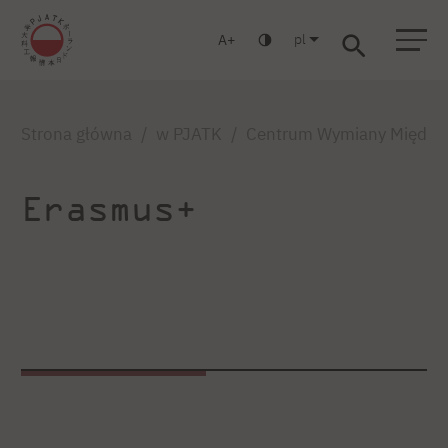
pl
A
Warszawa
Gdańsk
Liceum
Studia podyplomowe
Studia MBA
Zaloguj się
Strona główna
w PJATK
Centrum Wymiany Między
Erasmus+