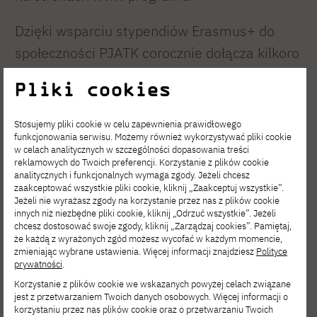
Dzięki wsparciu stypendiów Erasmus+ do
społeczności PJATK corocznie dołącza kilkoro
studentów z zagranicy oraz kadra na co dzień
Pliki cookies
związana z uczelniami partnerskimi.
Stosujemy pliki cookie w celu zapewnienia prawidłowego
Szczegółowe informacje dla studentów
funkcjonowania serwisu. Możemy również wykorzystywać pliki cookie
w celach analitycznych w szczególności dopasowania treści
pragnących wyjechać lub przyjechać na
reklamowych do Twoich preferencji. Korzystanie z plików cookie
studia lub staż w ramach Erasmus+ oraz dla
analitycznych i funkcjonalnych wymaga zgody. Jeżeli chcesz
zaakceptować wszystkie pliki cookie, kliknij „Zaakceptuj wszystkie”.
kadry w osobnych działach:
Jeżeli nie wyrażasz zgody na korzystanie przez nas z plików cookie
innych niż niezbędne pliki cookie, kliknij „Odrzuć wszystkie”. Jeżeli
chcesz dostosować swoje zgody, kliknij „Zarządzaj cookies”. Pamiętaj,
że każdą z wyrażonych zgód możesz wycofać w każdym momencie,
zmieniając wybrane ustawienia. Więcej informacji znajdziesz
Polityce
Studenci wyjeżdżający
prywatności
.
Korzystanie z plików cookie we wskazanych powyżej celach związane
Studenci przyjeżdżający
jest z przetwarzaniem Twoich danych osobowych. Więcej informacji o
korzystaniu przez nas plików cookie oraz o przetwarzaniu Twoich